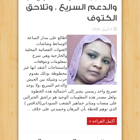
والدعم السريع . وتلاحق
الكتوف
3 أبريل، 2023
اطالع على مدار الساعة
الوسائط وشاشات
القنوات الفضائية المحلية
والخارجية وهي تتبرع
بمعلومات وبتوقعات
واستنتاجات أعتقد انها غير
محظوظة ،وذلك بقدوم
حرب وشيكة بين الجيش
والدعم السريع ،ولا يوجد
تصريح واحد رسمي يشير إلى احتمالية هذه الخطوة
،ولعل مصدر هذه المعلومات الوحيد هو تراشق الجنرالين
على منصات ومنابر جماهير الشعب السوداني(الداقس )
الذي توهم للحظة بأن البرهان وحميدتي على خلاف ...
أكمل القراءة »