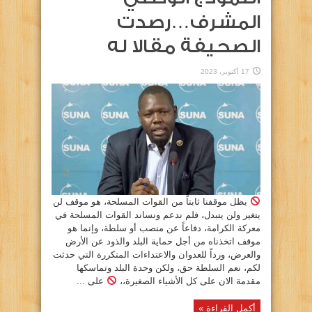
المشرف…رصدت
الصحيفة مقالا له
17 أكتوبر، 2023
يظل موقفنا ثابتاً من القوات المسلحة، هو موقف لن
يتغير ولن يتبدل، فلم ندعم ونساند القوات المسلحة في
معركة الكرامة، دفاعاً عن منصب أو سلطة، وإنما هو
موقف اتخذناه من أجل حماية البلد والذود عن الأرض
والعرض، ورداً للعدوان والاعتداءات المتكررة التي حدثت
لكم، نعم السلطة حق، ولكن وحدة البلد وتماسكها
مقدمة الان على كل الأشياء الصغيرة،،
على ...
أكمل القراءة »