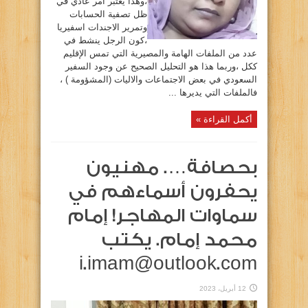
،وهذا يعتبر امر عادي في
ظل تصفية الحسابات
وتمرير الاجندات اسفيريا
،كون الرجل ينشط في
عدد من الملفات الهامة والمصيرية التي تمس الإقليم
ككل ،وربما هذا هو التحليل الصحيح عن وجود السفير
السعودي في بعض الاجتماعات والاليات (المشؤومة ) ،
فالملفات التي يديرها ...
أكمل القراءة »
بحصافة…. مهنيون
يحفرون أسماءهم في
سماوات المهاجر! إمام
محمد إمام. يكتب
i.imam@outlook.com
12 أبريل، 2023