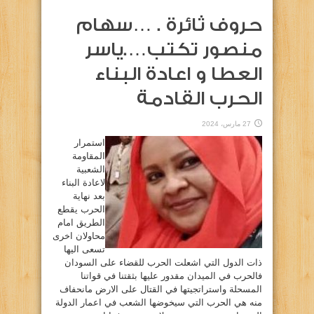
حروف ثائرة . …سهام
منصور تكتب….ياسر
العطا و اعادة البناء
الحرب القادمة
27 مارس، 2024
استمرار
المقاومة
الشعبية
لاعادة البناء
بعد نهاية
الحرب يقطع
الطريق امام
محاولان اخرى
تسعى اليها
ذات الدول التي اشعلت الحرب للقضاء على السودان
فالحرب في الميدان مقدور عليها بثقتنا في قواتنا
المسحلة واستراتجيتها في القتال على الارض مانحفاف
منه هي الحرب التي سيخوضها الشعب في اعمار الدولة