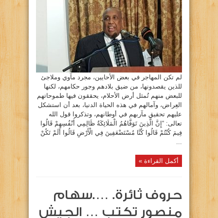
لم تكن المهاجر في بعض الأحايين، مجرد مآوي وملاجئ
للذين يقصدونها، من ضيق بلادهم وجور حكامهم، لكنها
للبعض منهم تُمثل أرض الأحلام، يحققون فيها طموحاتهم
العِراض، وآمالهم في هذه الحياة الدنيا، بعد أن استشكل
عليهم تحقيق مآربهم في أوطانهم، وتذكروا قول الله
تعالى: “إِنَّ الَّذِينَ تَوَفَّاهُمُ الْمَلَائِكَةُ ظَالِمِي أَنْفُسِهِمْ قَالُوا
فِيمَ كُنْتُمْ قَالُوا كُنَّا مُسْتَضْعَفِينَ فِي الْأَرْضِ قَالُوا أَلَمْ تَكُنْ
...
أكمل القراءة »
حروف ثائرة. ….سهام
منصور تكتب … الجيش