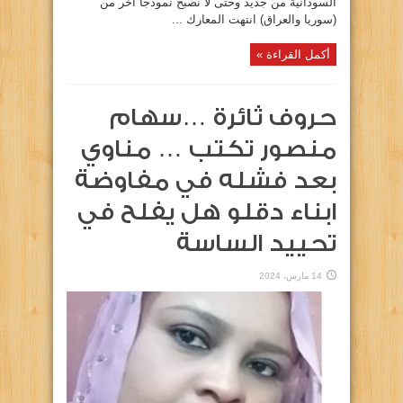
السودانية من جديد وحتى لا نصبح نموذجا اخر من
(سوريا والعراق) انتهت المعارك ...
أكمل القراءة »
حروف ثائرة …سهام
منصور تكتب … مناوي
بعد فشله في مفاوضة
ابناء دقلو هل يفلح في
تحييد الساسة
14 مارس، 2024