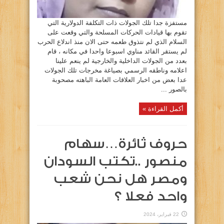
مستفزة جدا تلك الجولات ذات التكلفة الدولارية التي
تقوم بها قيادات الحركات المسلحة والتي وقعت على
السلام الذي لم نتذوق طعمه حتى الان منذ اندلاع الحرب
لم يستقر القائد مناوي اسبوعا واحدا في مكانه ، قام
بعدد من الجولات الداخلية والخارجية لم ينعم علينا
اعلامه وناطقه الرسمي بصياغة مخرجات تلك الجولات
عدا بعض من اخبار العلاقات العامة الباهته مصحوبة
بالصور ...
أكمل القراءة »
حروف ثائرة…سهام
منصور ..تكتب السودان
ومصر هل نحن شعب
واحد فعلا ؟
22 فبراير، 2024