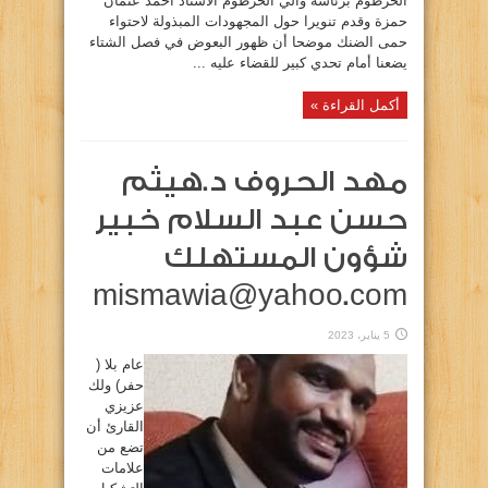
الخرطوم برئاسة والي الخرطوم الأستاذ أحمد عثمان
حمزة وقدم تنويرا حول المجهودات المبذولة لاحتواء
حمى الضنك موضحا أن ظهور البعوض في فصل الشتاء
يضعنا أمام تحدي كبير للقضاء عليه ...
أكمل القراءة »
مهد الحروف د.هيثم
حسن عبد السلام خبير
شؤون المستهلك
mismawia@yahoo.com
5 يناير، 2023
عام بلا (
حفر) ولك
عزيزي
القارئ أن
تضع من
علامات