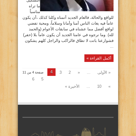
التشكيل
ما تراه
مناسباً
للواقع والحالة، فالعام الجديد أتمناه وكلنا كذلك ،أن يكون
عاماً فيه يغاث الناس أمنا وأمانا وسلاماً، ومحبة تفضي
لواقع أفضل مما عشناه في سابقات الأعوام (والحمد
لله). وما نرجوه في عامنا الجديد أن يكون عاماً بلا (حفر)
فشوارعنا باتت لا تطاق فالراكب والراجل كلهم يشكون
...
أكمل القراءة »
4
« الأولى
...
«
2
3
صفحة 4 من 11
6
5
»
10
...
الأخيرة »