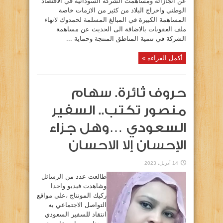
عن انجازاته ومساهمت الشركة السودانية في الاقتصاد
الوطني واخراج البلاد من كثير من الازمات خاصة
المساهمة الكبيرة في المبالغ المسلمة لحمدوك لانهاء
ملف العقوبات بالاضافة الى الحديث عن مساهمة
الشركة في تنمية المناطق المنتجة وحماية ...
أكمل القراءة »
حروف ثائرة. سهام
منصور تكتب.. السفير
السعودي …وهل جزاء
الإحسان إلا الاحسان
14 أبريل، 2023
طالعت عدد من الرسائل
وشاهدت فيديو واحدا
ركيك المونتاج ،على مواقع
التواصل الاجتماعي به
انتقاد للسفير السعودي