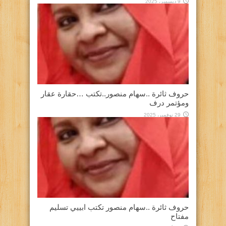
9 ديسمبر، 2025
حروف ثائرة ..سهام منصور..تكتب …حقارة عقار
ومؤتمر درف
29 نوفمبر، 2025
حروف ثائرة ..سهام منصور تكتب ابييي تسليم
مفتاح