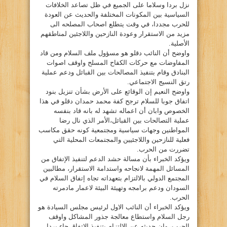
نزل بردا وسلاما على الجميع في ظل تصاعد الخلافات
السياسية بين المكونات المختلفة والحديث عن العودة
للحرب مجددا، في وقت يتطلع اصحاب المصلحه الى
مزيد من الاستقرار وعودة النازحين واللاجئين لمناطقهم
الأصلية.
واوضح أن النائب دقلو هو مسؤول ملف السلام ومن قاد
المفاوضات مع حركات الكفاح المسلح واوقف اصوات
البنادق وقام بتنفيذ المصالحات بين القبائل ودعم عملية
رتق النسيج الاجتماعي.
واوضح النعيم إن الوقائع على الأرض بشأن تنزيل بنود
اتفاق جوبا للسلام ترجح كفة محمد حمدان دقلو في هذا
الخصوص وابان أن اعماله تشهد له بانه قاد بنفسه
عملية التصالحات بين القبائل،الأمر الذي نال رضا
المواطنين وجهات سياسية ومجتمعية كونه حقق مكاسب
فعلية للنازحين واللاجئيين والمجتمعات المحلية التي
تضررت من الحرب.
ويؤكد الخبراء بأن مسالة حشد الدعم لتنفيذ الإتفاق من
المسائل المهمة لانجاحه واستدامة الاستقرار، مطالبين
المجتمع الدولي بالالتزام بتعهداته تجاه إتفاق السلام في
السودان ودعم برامجه وتهيئة البيئة لاعمار مادمرته
الحرب.
ويؤكد الخبراء أن النائب الاول لرئيس مجلس السيادة هو
رجل السلام واستطاع معالجة جذور المشاكل واوقف
الحرب، وان حديثه عن الالتزام بتنفيذ الإتفاق جاء بردا