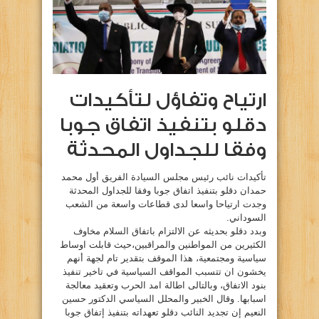
ارتياح وتفاؤل لتأكيدات
دقلو بتنفيذ اتفاق جوبا
وفقا للجداول المحدثة
تأكيدات نائب رئيس مجلس السيادة الفريق أول محمد
حمدان دقلو بتنفيذ اتفاق جوبا وفقا للجداول المحدثة
وجدت ارتياحا واسعا لدى قطاعات واسعة من الشعب
السوداني.
وبدد دقلو بحديثه عن الالتزام باتفاق السلام مخاوف
الكثيرين من المواطنين والمراقبين،حيث قابلت اوساط
سياسية ومجتمعية، هذا الموقف بتقدير تام لجهة أنهم
يخشون ان تتسبب المواقف السياسية في تاخير تنفيذ
بنود الاتفاق، وبالتالى اطالة امد الحرب وتعقيد معالجة
اسبابها. وقال الخبير والمحلل السياسي الدكتور حسين
النعيم إن تجديد النائب دقلو تعهداته بتنفيذ إتفاق جوبا