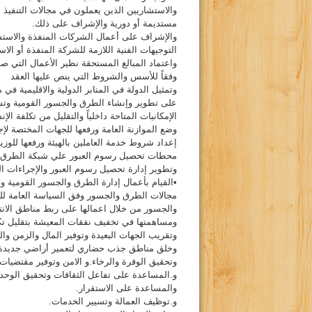
والاستشاريين الذين يعملون في مجالات التنفي
مستديمة أو دورية والإشراف على ذلك.
والإشراف على أعمال الشركات المنفذة والاستش
التوجيهات الفنية اللازمة للشركة المنفذة أو الا
واعتماد المبالغ المستحقة نظير الأعمال التي ص
وفقاً للأسس والشروط التي ينص عليها العقد
وتمثيل الدولة في المنابر الدولية والاقليمية ف
على تطوير وإنشاء الطرق والجسور القومية وتش
الإمكانيات المتاحة داخلياً والتقليل من تكلفة الإ
وضع الموازنة العامة ورفعها للجهات المختصة لإجا
إعداد شروط خدمة العاملين بالهيئة ورفعها للو
محطات تحصيل رسوم العبور علي شبكة الطرق ال
وتطوير إدارة تحصيل رسوم العبور والإجراءات ا
•القيام بأعمال إدارة الطرق والجسور القومية و
مجالات الطرق والجسور وفق السياسة العامة للد
والجسور من خلال اعمالها على ربط مناطق الانتا
ومساهمتها في تخفيف نفقات المعيشة بتقليل تكا
وتقريب الجهات البعيدة وتوفير المال والزمن و
وخلق مناطق جذب حضاري لتعمير أراضي جديدة
وتحقيق الوفرة والرخاء.و الامن وتوفير مقتضيات
و.المساعدة على تفاعل الثقافات وتحقيق الوحدة
والمساعدة على الاستقرار.
و.توظيف العمالة وتسيير الخدمات.