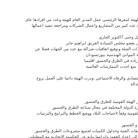
هيئة لمقرها الرئيسي عمل المدير العام للهيئة وعدد من افرادها عاى
ة عدد كبير من المشاريع واعمال الشركات ومراجعة تنفيذ اعمالها
بعضو مجلس السيادة الفريق ابراهيم جابر
ذات الصلة وتوقيع اتغاقيات شراكة مع عدد من الجهات فضلا عن
الموانئ الهندسية ببورتسودان .
لريادة في الطرق والجسور اقليميا
تبع احدث الممارسات العالمية
تصادي والرفاه الاجتماعي ،ودرت الهيئة دائما على العمل بروح
دالة
 الهيئة القومية للطرق والجسور
ة الدولة المختلفة في مجال صناعة الطرق والجسور
ومية وفقاً لاحتياجات البلاد ووضع الخطط والبرامج والترتيبات
 و الجسور
صفات الفنية وجداول الكميات لجميع مشروعات الطرق والجسور
الى إعداد العقود وإبرامها نيابة عن الحكومة الاتحادية مع المقاولين