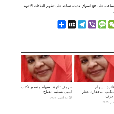
لمساعدة على فتح اسواق جديدة تساعد على تطوير العلاقات الاخوية
Pi
What
WeChat
Messenge
Viber
Message
Telegram
نشر
MySpace
ئرة ..سهام
حروف ثائرة ..سهام منصور تكتب
.تكتب …حقارة عقار
ابييي تسليم مفتاح
 درف
22 أكتوبر، 2025