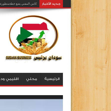
جديد اﻷخبار
كابتن المفتي يضع خطةمتطورة ل
الرئيسية
محلي
اقليمي ود