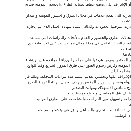
ذ أو الإشراف على ووضع خطط لصيانة الطرق والجسور القومية صيانة
ارية التي تقدم خدمات في مجال الطرق والجسور القومية وإصدار
ستشارية
درت بموجبها العقودات وكذلك اعتماد شهادة العمل الذي تم إنجازه
ي مجالات الطرق والجسور و القيام بالأبحاث والدراسات التي تساعد
جيع البحث العلمي في هذا المجال مما يساعد على الاستفادة من
نشاءات.
زتها
زير المختص بغرض عرضها على مجلس الوزراء للموافقة عليها.وإنشاء
قومية وفرض رسوم العبور علي طرق المرور السريع وفقاً للوائح
لمنظمة لذلك
الإشراف عليها وتحسين تقديم المساعدة للولايات المختلفة وذلك في
ولة وتوجيهات الوزير المختص وتهدف اعمال الهيئة القومية للطرق
ج بمناطق الاستهلاك وموانئ التصدير.
ليف نقل المحاصيل والانتاج ومستلزماته.
الراحة وتسهيل سير المركبات والشاحنات علي الطرق القومية
.
 زيادة النشاط التجاري والصناعي والزراعي وتشجع السياحة.
 الوطنية.