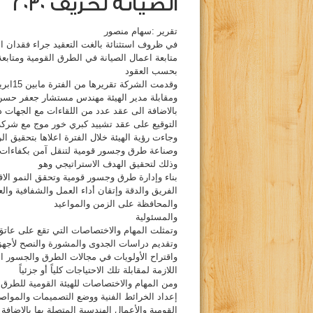
الصيانة لخريف 2030
تقرير :سهام منصور
في ظروف استثنائة بالغت التعقيد جراء فقدان ال
متابعة اعمال الصيانة في الطرق القومية ومتابع
بحسب العقود
وقدمت الشركة تقريرها من الفترة مابين 15ابريل وحتى 7اكتوبر الجاري
ومقابلة مدير الهيئة مهندس مستشار جعفر حسن 
بالاضافة الى عقد عدد من اللقاءات مع الجهات 
التوقيع على عقد تشييد كبري خور موج مع شركة 
وجاءت رؤية الهيئة خلال الفترة اعلاها بتحقيق ا
وصناعة طرق وجسور قومية لتنقل آمن بكفاءات ت
وذلك لتحقيق الهدف الاستراتيجي وهو
بناء وإدارة طرق وجسور قومية وتحقق النمو الاق
الفريق والدقة وإتقان أداء العمل والشفافية والع
والمحافظة على الزمن والمواعيد
والمسئولية
وتمثلت المهام والاختصاصات التي تقع على عاتق
وتقديم دراسات الجدوى والمشورة والنصح لأجهز
واقتراح الأولويات في مجالات الطرق والجسور الق
اللازمة لمقابلة تلك الاحتياجات كلياً أو جزئياً
ومن المهام والاختصاصات للهيئة القومية للطرق
إعداد الخرائط الفنية ووضع التصميمات والموا
القومية والأعمال الهندسية المتصلة بها بالاضافة 