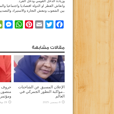
وزيادة الدخل القومي ودخل الفرد.
وانعاش القطر او الدولة اقتصاديا واجتماعيا وا
بين الشعوب وتنعش التجارة والاستيراد والتصدير
r
sApp
nterest
Email
Facebook
Twitter
مقالات مشابهة
الإعلان المسبق عن الشاحنات
حروف ثا
..مواكبة التطور الجمركي في
منصور.
العالم
ومؤتمر
9 ديسمبر، 2025
29 نوفمبر، 2025