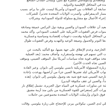
إقتصادي ودبلوماسي متميزة مع بكين، ويتبادل البلدان المنافع
ة في المحافل الإقليمية والدولية.
ابقة أن العلاقات بين السودان وأمريكا ليست على ما يرام، بسبب
مسار الديمقراطي. وأصدرت الولايات المتحدة تحذيراً، للشركات
إجراء الأعمال مع مشاريع مملوكة للدولة السودانية، وشركات
عيد أن علاقات السودان والصين وبقية دول البركس عميقة وصادقة
سنوات فرض العقوبات الأمريكية على الشعب السوداني. وأكد محمد
في المحافل الدولية وقدمت دعومات إقتصادية وسياسية وعسكرية
ا التوتر والخمول وصيغة الوعيد والتهديد وفرض العقوبات طوال
خارجية، وعدم الإنغلاق على جهة بعينها، مع التأكيد بالبحث عن
ت التي تسهم في نهضته وإستقراره. وأضاف محمد: (بعد العملية
 تتخذ مواقف قوية تجاه سياسات أمريكا مثل الموقف الصيني، وموقف
الصين تجاه الحدث الأخير).
ارة المسؤولة الأمريكية نانسي بيلوسي إلى تايوان. وعبر القادة
ب الأمريكي لبلد تعتبرها الصين جزءً من أراضيها، ووعدت بإعادة
الخارجية الصيني شيه فنغ شيه بعد وصول بيلوسي إلى تايوان: (هذه
داً، والصين لن تقف مكتوفة اليدين).
 عن مناورات عسكرية في المياه حول الجزيرة، تشمل إطلاق نار
ناورات أكبر إستعراض للقوة العسكرية من بكين منذ أزمة مضيق
ين صواريخ فوق تايوان وأرسلت الولايات المتحدة مجموعتين من حاملات
كي لدى الصين، نيكولاس بيرنز، للإحتجاج على زيارة بيلوسي. وقالت