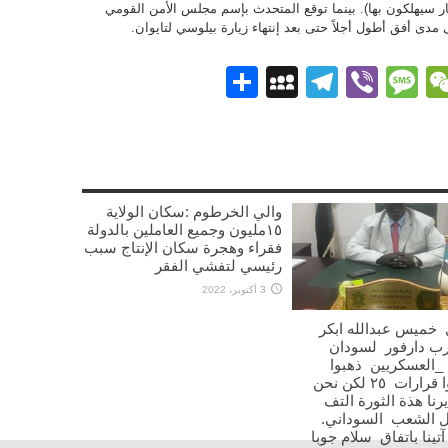
لنار سيهلكون بها). بينما توقع المتحدث بإسم مجلس الأمن القومي
دى أفق أطول أجلاً حتى بعد إنتهاء زيارة بيلوسي لتايوان.
Pi
What
WeChat
Messenge
Viber
Message
Telegram
نشر
MySpace
والي الخرطوم :سكان الولاية
١٥مليون وجميع العاملين بالدولة
فقراء وهجرة سكان الإنتاج سبب
رئيسي لتفشي الفقر
3 أكتوبر، 2022
 خميس عبدالله ابكر
رب دارفور لسودان
_العسكريين ذهبوا
واصدروا قرارات ٢٥ لكن نحن
رنا هذة الثورة التف
ل الشعب السوداني.
آتينا باتفاق سلام جوبا