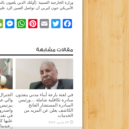
وزارة الخارجية الصينية: (أولئك الذين يلعبون با
الأمريكي جون كيربي أن تواصل الصين الرد على م
r
sApp
nterest
Email
Facebook
Twitter
مقالات مشابهة
في لفتة بارعة أبناء مدني ينفذون
الجنرال
مبادرة تكافلية شاملة …ورئيس
والي غ
المبادرة المستشار الفاتح
بيزنيس 
الكاشف يعلن عن المزيد من
الخدمات
في تقدي
عليها ك
28 مارس، 2024
_عندما 