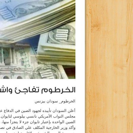
الخرطوم تفاجئ واشن
الخرطوم_ سودان بيزنس
أعلن السودان تأييده لجهود الصين في الدفاع عن
مجلس النواب الأمريكي نانسي بيلوسي لتايوان. و
الصين الواحدة بإعتبار تايوان جزء لا يتجزأ منها
وأكد وزير الخارجية المكلف علي الصادق في تص