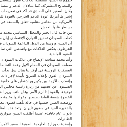
جمهورية الصين الشعبية، بعلاقات تعاون سياسي و
والمصالح المشتركة، كما يتبادلان الدعم والمساند
وكان السفير علي الصادق قد أكد في تصريحات س
إشتراط أمريكا عودة الدعم الخارجي بالعودة لل
الأمريكية من مخاطر متنامية تتعلق بالسمعة في 
يسيطر عليها الجيش.
من جانبه قال الخبير والمحلل السياسي محمد س
كفلت للسودان تحقيق التوازن الإقتصادي إبان 
أن الصين وروسيا من الدول الداعمة للسودان 
للخرطوم، بعكس العلاقات مع واشنطن التي ساده
العقود الماضية.
وأيد محمد سياسة الإنفتاح في علاقات السودان ال
مصلحة السودان في المقام الأول وعقد التحالفا
العسكرية الروسية في أوكرانيا هناك دول بدأت
السودان القوي بإعلانه الصريح تأييده لإجراءات 
وإنفجرت الأزمة بين بكين وواشنطن على خلفية زي
الصينيون عن غضبهم من زيارة رئيسة مجلس النوا
توحيدها بالقوة إذا لزم الأمر. وقال نائب وزير 
الخطوة شنيعة للغاية بطبيعتها وعواقبها وخيمة ج
ووضعت الصين جيشها في حالة تأهب قصوى معلنة
بالذخيرة الحية في مضيق تايوان. وتعد هذه الم
تايوان عام 1995م عندما أطلقت الص
الطائرات.
وإستدعت وزارة الخارجية الصينية السفير الأمري