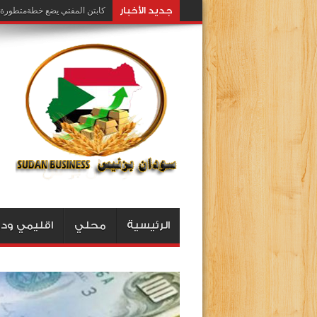
جديد اﻷخبار
كابتن المفتي يضع خطةمتطورة ل
الرئيسية
محلي
اقليمي ود