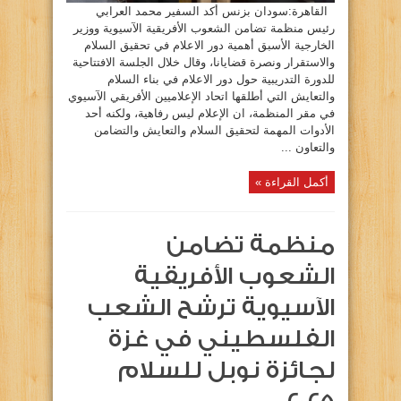
القاهرة:سودان بزنس أكد السفير محمد العرابي
رئيس منظمة تضامن الشعوب الأفريقية الآسيوية ووزير
الخارجية الأسبق أهمية دور الاعلام في تحقيق السلام
والاستقرار ونصرة قضايانا، وقال خلال الجلسة الافتتاحية
للدورة التدريبية حول دور الاعلام في بناء السلام
والتعايش التي أطلقها اتحاد الإعلاميين الأفريقي الآسيوي
في مقر المنظمة، ان الإعلام ليس رفاهية، ولكنه أحد
الأدوات المهمة لتحقيق السلام والتعايش والتضامن
والتعاون ...
أكمل القراءة »
منظمة تضامن
الشعوب الأفريقية
الآسيوية ترشح الشعب
الفلسطيني في غزة
لجائزة نوبل للسلام