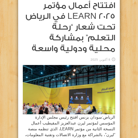
افتتاح أعمال مؤتمر
LEARN 2025 في الرياض
تحت شعار “رحلة
التعلم” بمشاركة
محلية ودولية واسعة
8 أكتوبر، 2025
الرياض:سودان بزنس افتتح رئيس مجلس الإدارة
المؤسس لمؤتمر ليرن عبدالعزيز المقيطيب أعمال
النسخة الثانية من مؤتمر LEARN، الذي تنظمه منصة
“ليرن”، بالشراكة مع وزارة الاتصالات وتقنية المعلومات،