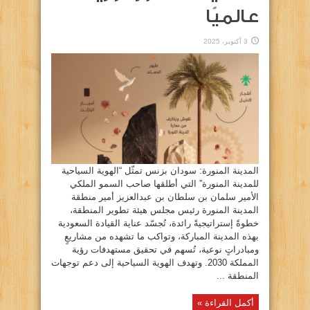
عالميًا
3 أكتوبر، 2025
المدينة المنورة: سودان بزنس تمثّل “الهوية السياحية
للمدينة المنورة” التي أطلقها صاحب السمو الملكي
الأمير سلمان بن سلطان بن عبدالعزيز أمير منطقة
المدينة المنورة رئيس مجلس هيئة تطوير المنطقة،
خطوةً إستراتيجيةً رائدة، تُجسّد عناية القيادة السعودية
بهذه المدينة المباركة، وتواكب ما تشهده من مشاريعٍ
ومبادراتٍ نوعية، تُسهم في تحقيق مستهدفات رؤية
المملكة 2030. وتهدف الهوية السياحية إلى دعم توجهات
المنطقة ...
أكمل القراءة »