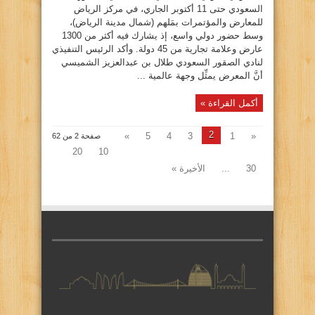
السعودي حتى 11 أكتوبر الجاري، في مركز الرياض
للمعارض والمؤتمرات بمَلهم (شمال مدينة الرياض)،
وسط حضور دولي واسع، إذ يشارك فيه أكثر من 1300
عارض وعلامة تجارية من 45 دولة. وأكد الرئيس التنفيذي
لنادي الصقور السعودي طلال بن عبدالعزيز الشميسي
أنَّ المعرض يمثِّل وجهة عالمية ...
أكمل القراءة »
2
»
5
4
3
1
«
صفحة 2 من 62
20
10
30
...
الأخيرة »