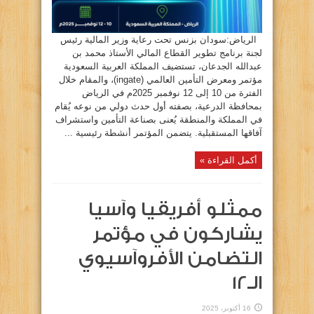
الرياض:سودان بزنس تحت رعاية وزير المالية رئيس
لجنة برنامج تطوير القطاع المالي الأستاذ محمد بن
عبدالله الجدعان، تستضيف المملكة العربية السعودية
مؤتمر ومعرض التأمين العالمي (ingate)، والمقام خلال
الفترة من 10 إلى 12 نوفمبر 2025م في الرياض
بمحافظة الدرعية، بصفته أول حدث دولي من نوعه يُقام
في المملكة والمنطقة يُعنى بصناعة التأمين واستشراف
آفاقها المستقبلية. يتضمن المؤتمر أنشطة رئيسية ...
أكمل القراءة »
ممثلو أفريقيا وآسيا
يشاركون في مؤتمر
التضامن الأفروآسيوي
الـ12
16 أكتوبر، 2025