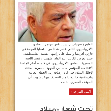
القاهرة:سودان بزنس يناقش مؤتمر التضامن
الأفروآسيوي الثاني عشر عددا من القضايا المهمة في
قارتي أفريقيا وآسيا، على رأسها القضية الفلسطينية،
حيث يعرض الكاتب عبد القادر شهيب، رئيس اللجنة
المصرية للتضامن الأفروآسيوي، في كلمته، أمام الجلسة
الافتتاحية للمؤتمر، جانبا من الجهود المصرية الحثيثة
لإحلال السلام في غزة، إضافة إلى الخطة العربية
والإسلامية لإعادة إعمار القطاع. ويؤكد شهيب أن
الموقف المصري الثابت ...
أكمل القراءة »
تحت شعار «ميلاد