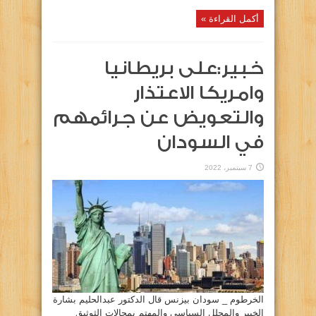
أكمل القراءة »
خبير:على بريطانيا
وامريكا الاعتذار
والتعويض عن جرائمهم
في السودان
7 سبتمبر، 2022
الخرطوم _ سودان بيزنس قال الدكتور عبدالحليم بشارة
الخبير والمحلل السياسي والمهتم بمجالات الثوثيق