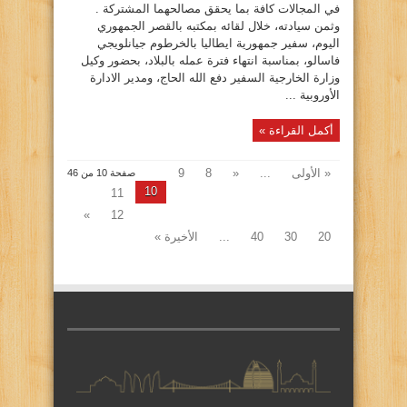
في المجالات كافة بما يحقق مصالحهما المشتركة .
وثمن سيادته، خلال لقائه بمكتبه بالقصر الجمهوري
اليوم، سفير جمهورية ايطاليا بالخرطوم جيانلويجي
فاسالو، بمناسبة انتهاء فترة عمله بالبلاد، بحضور وكيل
وزارة الخارجية السفير دفع الله الحاج، ومدير الادارة
الأوروبية ...
أكمل القراءة »
« الأولى
...
«
8
9
صفحة 10 من 46
10
11
»
12
20
30
40
...
الأخيرة »