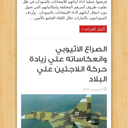
فرضتها عملية أداء أبنائهم للامتحانات بالسودان في ظل
تفاوت ظروف أسرهم المختلفة وامكانياتهم التي تحول
دون انتقال أبنائهم لأداء الإمتحانات بالسودان . وأردف
السودانيون بالامارات خلال اللقاء الجامع بالأمين ...
أكمل القراءة »
الصراع الاثيوبي
وانعكاساته علي زيادة
حركة اللاجئين علي
البلاد
2 سبتمبر، 2022