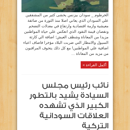
الخرطوم _ سودان بيزنس يخشى كثير من المشفقين
علي السودان الذي يعاني اصلا منذ الثورة من ضائقة
معيشية وازمة اقتصادية وارتفاع في معدلات التضخم
ونقصان قيمة النقود الذي انعكس علي حياة المواطنين
مزيدا من المعاناة وشظف العيش؛ اضافة الي كارثة
السيول والامطار التي ضربت البلاد مؤخرا فاضاف اعباء
اضافية علي المواطنين! مع كل ذلك يتخوف المراقبون
من مزيد من المعاناة ...
أكمل القراءة »
نائب رئيس مجلس
السيادة يشيد بالتطور
الكبير الذي تشهده
العلاقات السودانية
التركية