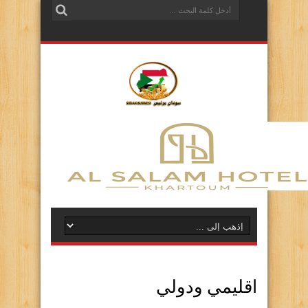
اقليمي ودولي