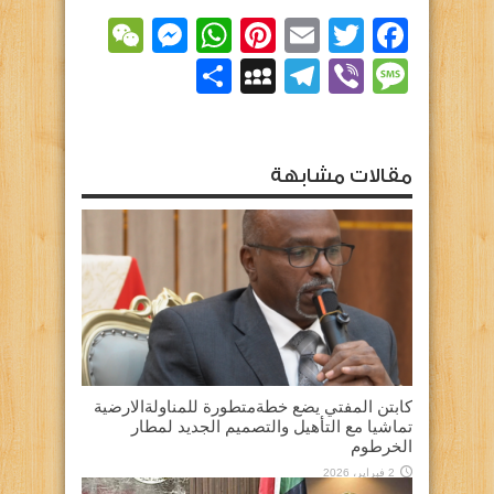
essenger
WeChat
WhatsApp
Pinterest
Email
Facebook
Twitter
Viber
Message
Telegram
نشر
MySpace
مقالات مشابهة
كابتن المفتي يضع خطةمتطورة للمناولةالارضية
تماشيا مع التأهيل والتصميم الجديد لمطار
الخرطوم
2 فبراير، 2026