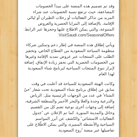
‎وقد تم تصميم هذه المنصة على مبدأ الخصومات
المضاعفة، حيث ترتفع نسبة الخصومات عند شراء
المزيد من تذاكر الفعاليات أو رحلات الطيران أو ليالي
الإقامة، بالإضافة إلى المزايا الحصرية والعروض
المتنوعة، والتي يمكن الاطلاع عليها وحجزها عبر الرابط:
VisitSaudi.com/SeasonalOffers.
‎ويأتي إطلاق هذه المنصة في إطار دعم وتمكين شركاء
منظومة السياحة السعودية من القطاع الخاص، وتحفيز
الطلب على المنتجات عبر عروض تمديد الإقامة وغيرها
من الخصومات الحصرية التي تحفز زيادة الإنفاق، إضافة
لإبراز تنوع المنتجات السياحية لبرنامج شتاء السعودية
لهذا العام.
‎وكانت الهيئة السعودية للسياحة قد أعلنت في وقت
سابق عن إطلاق برنامج شتاء السعودية تحت شعار “حيّ
الشتاء” في عدد من الوجهات الرئيسية مثل: الرياض
والدرعية وجدة والعلا والبحر الأحمر والمنطقة الشرقية،
إضافة إلى وجهات أخرى نوعية تضم كل من القصيم
وحائل والمدينة المنورة. كما تم الإعلان عن “جدول
الفعاليات الاستثنائي” والكشف عن أبرز المواسم
السياحية والأنشطة المميزة، والتي يمكن الاطّلاع على
تفاصيلها عبر منصة “روح السعودية.