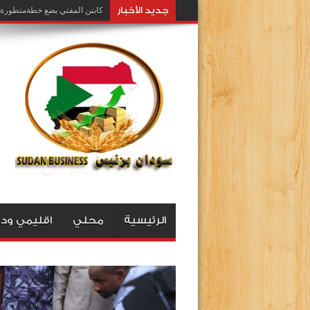
جديد اﻷخبار
كابتن المفتي يضع خطةمتطورة ل
الرئيسية
محلي
اقليمي ود