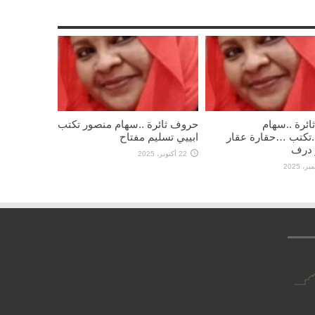
ئرة ..سهام
حروف ثائرة ..سهام منصور تكتب
.تكتب …حقارة عقار
ابييي تسليم مفتاح
 درف
22 أكتوبر، 2025