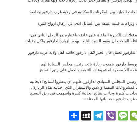
 الهادي إدريس والطاهر حجر كانت زيارة ناجحة ولها مغزى ودلالات
الحات القبلية بين المكونات السكانية في ولاية غرب دارفور وخاصة
اعات قبلية عنيفة بين القبائل ادى الي ازهاق ارواح كثيرة
ؤولايات الكبيرة الملقاة على عاتقه باعتباره هو الرجل الثاني في
لة الواجب ان يقوم السيد النائب بهذه الزيارة لدارفور ولكل ولايات
 لدارفور تحمل فأل الخير لاهل دارفور خاصة اهل ولاية غرب دارفور
ووسط دارفور يثمنون زيارة نائب رئيس مجلس السيادة لهم
عمه اللا محدود لمشروعات التنمية والعمل على رتق النسيج
 رئيس المجلس السيادي لدارفور عليهم ان ينظروا للنتائج الايجابية
 لمشروعات التنمية والامن والاستقرار الذي احدثته هذه الزيارة .
نجاحات كبيرة وجاءت بنتائج ايجابية كبيرة واسهمت في رتق النسيج
 غرب دارفور بمحلياتها المختلفة .
Pi
What
WeChat
Messenge
Viber
Message
Telegram
نشر
MySpace