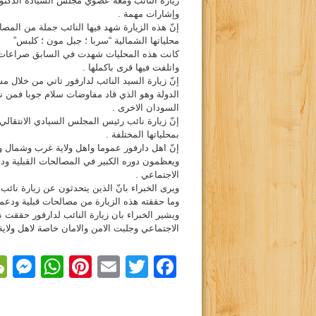
زيارة النائب ومعه عضوي مجلس السيادة الدكتور
وإشارات مهمة .
إنّ هذه الزيارة شهد فيها النائب جملة من المص
محلياتها الشمالية “سربا ؛ جبل مون ؛ كلبس”
كانت هذه المحليات شهدت في السابق صراعات ونز
واتلفت فيها قرى باكملها .
إنّ زيارة السيد النائب لدارفور تاتي من خلال مس
الدولة وهو الذي قاد مفاوضات سلام جوبا فمن ناف
السودان الاخرى .
إنّ زيارة نائب رئيس المجلس السيادي الانتقالي
بمحلياتها المختلفة .
إنّ اهل دارفور عموما واهل ولاية غرب وشمال 
ويعظمون دوره الكبير في المصالحات القبلية ود
الاجتماعي .
ويرى الخبراء بانّ الذين يتحدثون عن زيارة نائب
وما حققته هذه الزيارة من مصالحات قبلية ودعماً
ويشير الخبراء بان زيارة النائب لدارفور حققت 
الاجتماعي وجلبت الامن والامان خاصة لاهل ولاية
r
sApp
nterest
Email
Facebook
Twitter