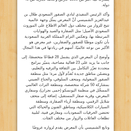
دولة.
وأكد الرئيس التنفيذي لنادي الصقور السعودي طلال بن
عبدالعزيز الشميسي أنَّ المعرض يمثِّل وجهة عالمية
تتيح للزوار من مختلف دول العالم الاطلاع على الموروث
السعودي الأصيل؛ مثل الصقارة والصيد والهوايات
المرتبطة بها، وتعكس التزام المملكة العربية السعودية
بأن تكون موطنًا للصقور والصقارين، عبر معرض هو
الأكبر من نوعه عالميًا، أسهم في ريادتها في هذا المجال.
وأوضح أن المعرض الذي يشمل 28 قطاعًا متخصصًا، إلى
جانب ما يزيد على 23 فعالية مصاحبة، يتميّز ببرامج
متجددة تعزّز التكامل بين الثقافة والترفيه والتعليم،
ويتضمّن مناطق جديدة تُقدَّم لأول مرة؛ مثل منطقة
الصقور المنغولية، ومتحف السلوقي، والجناح الصيني
بمشاركة 50 شركة متخصصة، ومنطقة التراث العالمي
المسجَّل في منظمة اليونسكو (حمى نجران)، وسفاري
المعرض، وقرية صقار المستقبل، إضافة إلى متحف
شلايل الرقمي، ومنطقة أزياء الصقارة، ومنطقة
السيارات الكلاسيكية، ومناطق الفنون والحياكة التي
تحتضن الحرفيات السعوديات، ومعارض فنية، لتلبية
تطلعات العائلات والزوار من مختلف الفئات.
وتابع الشميسي بأن المعرض يقدم لزواره عروضًا