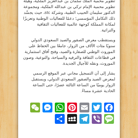
تطوير محمية الملك سلمان بن عبدالعزيز الملكية، وهيئة
تطوير محمية الإمام تركي بن عبدالله الملكية، ومجموعة
الدكتور سليمان الحبيب الطبية، وشركة stc، حيث يجسِّد
ذلك التكامل المؤسسي؛ دعمًا للفعاليات الوطنية وتعزيزًا
لمكانة المملكة كوجهة عالمية للفعاليات الثقافية
والتراثية.
ويستقطب معرض الصقور والصيد السعودي الدولي
سنويًا مئات الآلاف من الزوار، جامعًا بين الحفاظ على
الموروث الوطني للصقارة والصيد، وفتح آفاق استثمارية
في قطاعات الثقافة والترفيه والسياحة، والتوعية، وصون
الموروث، ونقله للأجيال الجديدة.
يشار إلى أن التسجيل مجاني عبر الموقع الرسمي
لمعرض الصيد والصقور السعودي الدولي، ويستقبل
الزوار يوميًا من الساعة الثالثة عصرًا، حتى الساعة
الحادية عشرة مساءً.
essenger
WeChat
WhatsApp
Pinterest
Email
Facebook
Twitter
Viber
Message
Telegram
نشر
MySpace