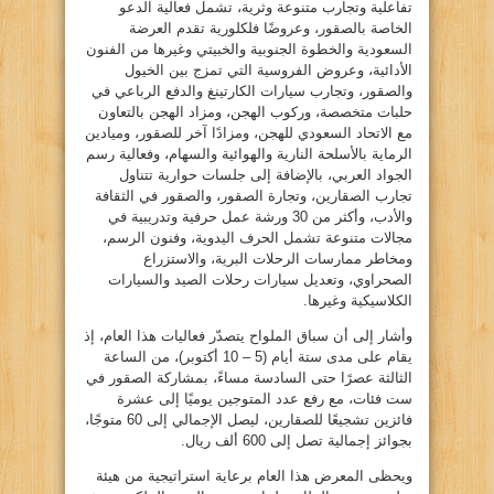
تفاعلية وتجارب متنوعة وثرية، تشمل فعالية الدعو
الخاصة بالصقور، وعروضًا فلكلورية تقدم العرضة
السعودية والخطوة الجنوبية والخبيتي وغيرها من الفنون
الأدائية، وعروض الفروسية التي تمزج بين الخيول
والصقور، وتجارب سيارات الكارتينغ والدفع الرباعي في
حلبات متخصصة، وركوب الهجن، ومزاد الهجن بالتعاون
مع الاتحاد السعودي للهجن، ومزادًا آخر للصقور، وميادين
الرماية بالأسلحة النارية والهوائية والسهام، وفعالية رسم
الجواد العربي، بالإضافة إلى جلسات حوارية تتناول
تجارب الصقارين، وتجارة الصقور، والصقور في الثقافة
والأدب، وأكثر من 30 ورشة عمل حرفية وتدريبية في
مجالات متنوعة تشمل الحرف اليدوية، وفنون الرسم،
ومخاطر ممارسات الرحلات البرية، والاستزراع
الصحراوي، وتعديل سيارات رحلات الصيد والسيارات
الكلاسيكية وغيرها.
وأشار إلى أن سباق الملواح يتصدّر فعاليات هذا العام، إذ
يقام على مدى ستة أيام (5 – 10 أكتوبر)، من الساعة
الثالثة عصرًا حتى السادسة مساءً، بمشاركة الصقور في
ست فئات، مع رفع عدد المتوجين يوميًا إلى عشرة
فائزين تشجيعًا للصقارين، ليصل الإجمالي إلى 60 متوجًا،
بجوائز إجمالية تصل إلى 600 ألف ريال.
ويحظى المعرض هذا العام برعاية استراتيجية من هيئة