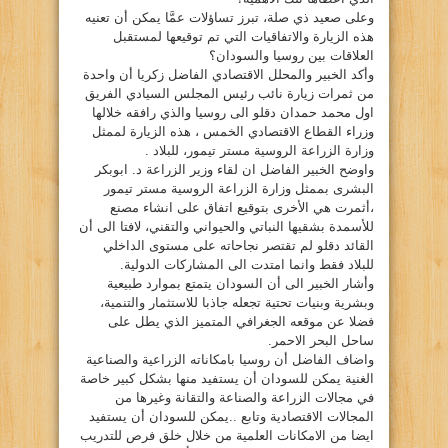
وعلى صعيد ذي صلة، تبرز تساؤلات عمَّا يمكن أن تعنيه
هذه الزيارة والاتفاقيات التي تم توقيعها لمستقبل
العلاقات بين روسيا والسودان؟
وأكد الخبير والمحلل الاقتصادي الفاضل زكريا أن واحدة
من ثمرات زيارة نائب رئيس المجلس السيادي الفريق
اول محمد حمدان دقلو الى روسيا والذي رافقه خلالها
وزراء القطاع الاقتصادي الخمس ، هذه الزيارة لممثل
وزارة الزراعة الروسية مستر تيمور، للبلاد .
واوضح الخبير الفاضل ان لقاء وزير الزراعة د. ابوبكر
البشرى بممثل وزارة الزراعة الروسية مستر تيمور
،أثمرت هي الأخرى بتوقيع اتفاق على انشاء مصنع
للأسمدة بشقيها النباتي والحيواني والتقني، لافتا الى أن
القائد دقلو لم تقتصر نجاحاته على مستوى الداخلي
للبلاد فقط وانما امتدت الى المشاركات الدولية.
وأشار الخبير الى أن السودان يتمتع بموارد طبيعية
وبشرية وبنيات تحتية تجعله جاذبا للاستثمار والتنمية،
فضلا عن موقعه الجغرافي المتميز الذي يطل على
ساحل البحر الاحمر.
واضاف الفاضل أن روسيا بامكاناته الزراعية والصناعية
الغنية يمكن للسودان أن يستفيد منها بشكل كبير خاصة
في مجالات الزراعة والصناعة والتقانة وغيرها من
المجالات الاقتصادية وتابع ..يمكن للسودان أن يستفيد
ايضا من الامكانات العلمية من خلال خلق فرص للتدريب