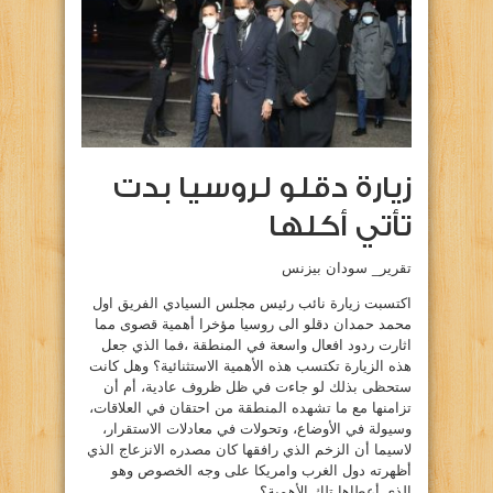
زيارة دقلو لروسيا بدت
تأتي أكلها
تقرير_ سودان بيزنس
اكتسبت زيارة نائب رئيس مجلس السيادي الفريق اول
محمد حمدان دقلو الى روسيا مؤخرا أهمية قصوى مما
اثارت ردود افعال واسعة في المنطقة ،فما الذي جعل
هذه الزيارة تكتسب هذه الأهمية الاستثنائية؟ وهل كانت
ستحظى بذلك لو جاءت في ظل ظروف عادية، أم أن
تزامنها مع ما تشهده المنطقة من احتقان في العلاقات،
وسيولة في الأوضاع، وتحولات في معادلات الاستقرار،
لاسيما أن الزخم الذي رافقها كان مصدره الانزعاج الذي
أظهرته دول الغرب وامريكا على وجه الخصوص وهو
الذي أعطاها تلك الأهمية؟