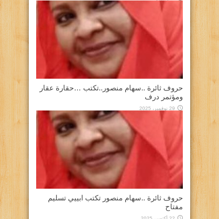
حروف ثائرة ..سهام منصور..تكتب …حقارة عقار
ومؤتمر درف
29 نوفمبر، 2025
حروف ثائرة ..سهام منصور تكتب ابييي تسليم
مفتاح
22 أكتوبر، 2025