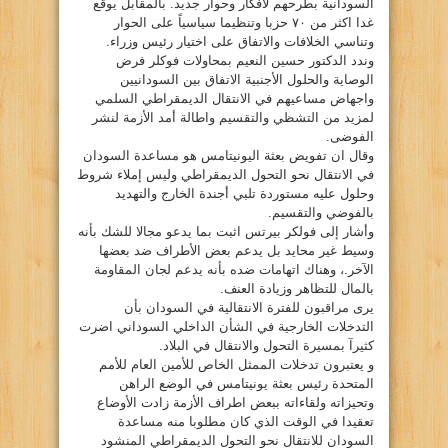
السودانية بطرحهم لافكار وحوار جديد. بالمقابل يوقع
غدا اكثر من ٧٠ حزبا وتنظيما سياسياً على الحوار
وتناسي الخلافات والاتفاق على اختيار رئيس وزراء.
وندد الدكتور حسين النعيم بمحاولات فوكلر فرض
الوصاية والحلول الأجنبية الاتفاق بين السودانيين
واجهاض مساعيهم في الانتقال الديمقراطي السلمي
لمزيد من التشظي والتقسيم واطالة أمد الأزمة لنشر
الفوضى.
وقال ان تفويض بعثة اليونيتامس هو مساعدة السودان
في الانتقال نحو التحول الديمقراطي وليس إملاء شروط
وحلول عليه مستوردة تلبي أجندة الخارج والتهديد
بالفوضي والتقسيم.
وأشار إلى فولكر بيرتس اثبت بما يدعو مجالا للشك بأنه
وسيط غير محايد بل يدعم بعض الأطراف ضد بعضها
الآخر.، وهناك اتهامات ضده بأنه يدعم لجان المقاومة
بالمال للتظاهر وزيادة العنف.
يرى مراقبون للفترة الانتقالية في السودان بأن
التدخلات الخارجية في الشأن الداخلي السوداني اضرت
كثيرآ بمسيرة التحول والانتقال في البلاد.
و يعتبرون تدخلات الممثل الخاص للأمين العام للأمم
المتحدة رئيس بعثة يونيتامس في الوضع الراهن
وتحيزاته ولقاءاته ببعض اطراف الأزمة زادت الأوضاع
تعقيدا في الوقت الذي كان مطلوبا منه مساعدة
السودان للانتقال نحو التحول الديمقراطي المنشود