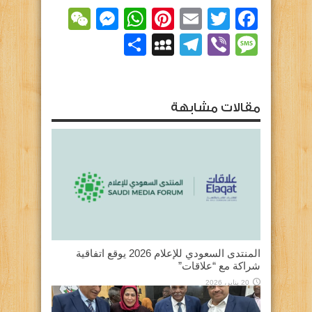
essenger
WeChat
WhatsApp
Pinterest
Email
Facebook
Twitter
Viber
Message
Telegram
نشر
MySpace
مقالات مشابهة
المنتدى السعودي للإعلام 2026 يوقع اتفاقية
شراكة مع “علاقات”
20 يناير، 2026