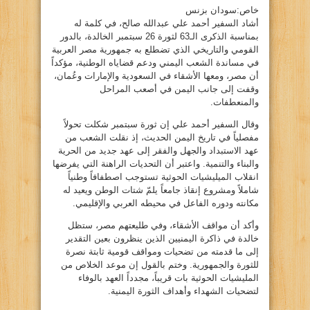
خاص:سودان بزنس
أشاد السفير أحمد علي عبدالله صالح، في كلمة له
بمناسبة الذكرى الـ63 لثورة 26 سبتمبر الخالدة، بالدور
القومي والتاريخي الذي تضطلع به جمهورية مصر العربية
في مساندة الشعب اليمني ودعم قضاياه الوطنية، مؤكداً
أن مصر، ومعها الأشقاء في السعودية والإمارات وعُمان،
وقفت إلى جانب اليمن في أصعب المراحل
والمنعطفات.
وقال السفير أحمد علي إن ثورة سبتمبر شكلت تحولاً
مفصلياً في تاريخ اليمن الحديث، إذ نقلت الشعب من
عهد الاستبداد والجهل والفقر إلى عهد جديد من الحرية
والبناء والتنمية. واعتبر أن التحديات الراهنة التي يفرضها
انقلاب الميليشيات الحوثية تستوجب اصطفافاً وطنياً
شاملاً ومشروع إنقاذ جامعاً يلمّ شتات الوطن ويعيد له
مكانته ودوره الفاعل في محيطه العربي والإقليمي.
وأكد أن مواقف الأشقاء، وفي طليعتهم مصر، ستظل
خالدة في ذاكرة اليمنيين الذين ينظرون بعين التقدير
إلى ما قدمته من تضحيات ومواقف قومية ثابتة نصرة
للثورة والجمهورية. وختم بالقول إن موعد الخلاص من
المليشيات الحوثية بات قريباً، مجدداً العهد بالوفاء
لتضحيات الشهداء وأهداف الثورة اليمنية.