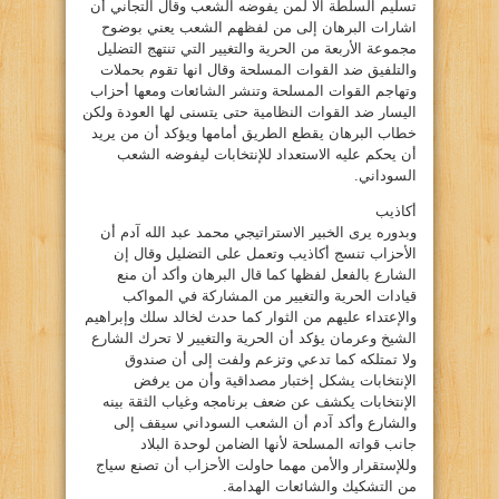
تسليم السلطة الا لمن يفوضه الشعب وقال التجاني أن
اشارات البرهان إلى من لفظهم الشعب يعني بوضوح
مجموعة الأربعة من الحرية والتغيير التي تنتهج التضليل
والتلفيق ضد القوات المسلحة وقال انها تقوم بحملات
وتهاجم القوات المسلحة وتنشر الشائعات ومعها أحزاب
اليسار ضد القوات النظامية حتى يتسنى لها العودة ولكن
خطاب البرهان يقطع الطريق أمامها ويؤكد أن من يريد
أن يحكم عليه الاستعداد للإنتخابات ليفوضه الشعب
السوداني.
أكاذيب
وبدوره يرى الخبير الاستراتيجي محمد عبد الله آدم أن
الأحزاب تنسج أكاذيب وتعمل على التضليل وقال إن
الشارع بالفعل لفظها كما قال البرهان وأكد أن منع
قيادات الحرية والتغيير من المشاركة في المواكب
والإعتداء عليهم من الثوار كما حدث لخالد سلك وإبراهيم
الشيخ وعرمان يؤكد أن الحرية والتغيير لا تحرك الشارع
ولا تمتلكه كما تدعي وتزعم ولفت إلى أن صندوق
الإنتخابات يشكل إختبار مصداقية وأن من يرفض
الإنتخابات يكشف عن ضعف برنامجه وغياب الثقة بينه
والشارع وأكد آدم أن الشعب السوداني سيقف إلى
جانب قواته المسلحة لأنها الضامن لوحدة البلاد
وللإستقرار والأمن مهما حاولت الأحزاب أن تصنع سياج
من التشكيك والشائعات الهدامة.