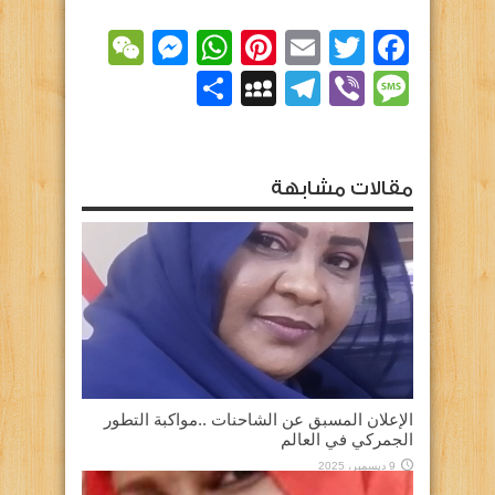
essenger
WeChat
WhatsApp
Pinterest
Email
Facebook
Twitter
Viber
Message
Telegram
نشر
MySpace
مقالات مشابهة
الإعلان المسبق عن الشاحنات ..مواكبة التطور
الجمركي في العالم
9 ديسمبر، 2025