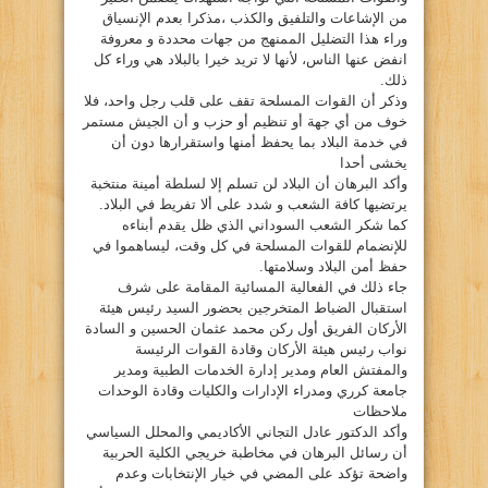
من الإشاعات والتلفيق والكذب ،مذكرا بعدم الإنسياق
وراء هذا التضليل الممنهج من جهات محددة و معروفة
انفض عنها الناس، لأنها لا تريد خيرا بالبلاد هي وراء كل
ذلك.
وذكر أن القوات المسلحة تقف على قلب رجل واحد، فلا
خوف من أي جهة أو تنظيم أو حزب و أن الجيش مستمر
في خدمة البلاد بما يحفظ أمنها واستقرارها دون أن
يخشى أحدا
وأكد البرهان أن البلاد لن تسلم إلا لسلطة أمينة منتخبة
يرتضيها كافة الشعب و شدد على ألا تفريط في البلاد.
كما شكر الشعب السوداني الذي ظل يقدم أبناءه
للإنضمام للقوات المسلحة في كل وقت، ليساهموا في
حفظ أمن البلاد وسلامتها.
جاء ذلك في الفعالية المسائية المقامة على شرف
استقبال الضباط المتخرجين بحضور السيد رئيس هيئة
الأركان الفريق أول ركن محمد عثمان الحسين و السادة
نواب رئيس هيئة الأركان وقادة القوات الرئيسة
والمفتش العام ومدير إدارة الخدمات الطبية ومدير
جامعة كرري ومدراء الإدارات والكليات وقادة الوحدات
ملاحظات
وأكد الدكتور عادل التجاني الأكاديمي والمحلل السياسي
أن رسائل البرهان في مخاطبة خريجي الكلية الحربية
واضحة تؤكد على المضي في خيار الإنتخابات وعدم