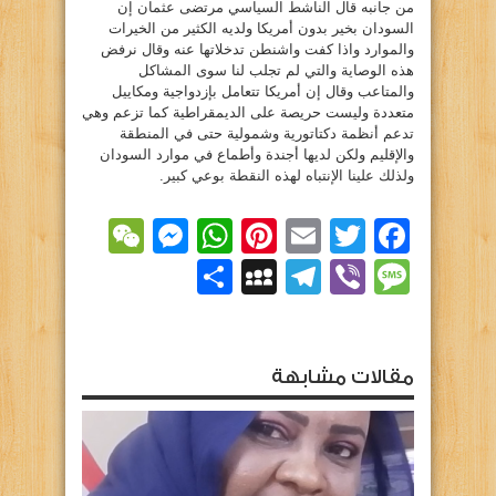
من جانبه قال الناشط السياسي مرتضى عثمان إن
السودان بخير بدون أمريكا ولديه الكثير من الخيرات
والموارد واذا كفت واشنطن تدخلاتها عنه وقال نرفض
هذه الوصاية والتي لم تجلب لنا سوى المشاكل
والمتاعب وقال إن أمريكا تتعامل بإزدواجية ومكاييل
متعددة وليست حريصة على الديمقراطية كما تزعم وهي
تدعم أنظمة دكتاتورية وشمولية حتى في المنطقة
والإقليم ولكن لديها أجندة وأطماع في موارد السودان
ولذلك علينا الإنتباه لهذه النقطة بوعي كبير.
essenger
WeChat
WhatsApp
Pinterest
Email
Facebook
Twitter
Viber
Message
Telegram
نشر
MySpace
مقالات مشابهة