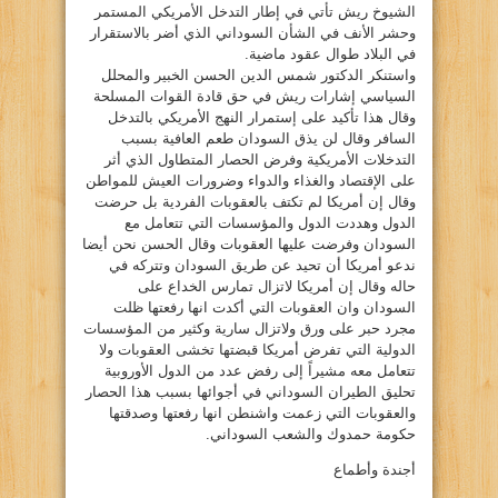
الشيوخ ريش تأتي في إطار التدخل الأمريكي المستمر
وحشر الأنف في الشأن السوداني الذي أضر بالاستقرار
في البلاد طوال عقود ماضية.
واستنكر الدكتور شمس الدين الحسن الخبير والمحلل
السياسي إشارات ريش في حق قادة القوات المسلحة
وقال هذا تأكيد على إستمرار النهج الأمريكي بالتدخل
السافر وقال لن يذق السودان طعم العافية بسبب
التدخلات الأمريكية وفرض الحصار المتطاول الذي أثر
على الإقتصاد والغذاء والدواء وضرورات العيش للمواطن
وقال إن أمريكا لم تكتف بالعقوبات الفردية بل حرضت
الدول وهددت الدول والمؤسسات التي تتعامل مع
السودان وفرضت عليها العقوبات وقال الحسن نحن أيضا
ندعو أمريكا أن تحيد عن طريق السودان وتتركه في
حاله وقال إن أمريكا لاتزال تمارس الخداع على
السودان وان العقوبات التي أكدت انها رفعتها ظلت
مجرد حبر على ورق ولاتزال سارية وكثير من المؤسسات
الدولية التي تفرض أمريكا قبضتها تخشى العقوبات ولا
تتعامل معه مشيراً إلى رفض عدد من الدول الأوروبية
تحليق الطيران السوداني في أجوائها بسبب هذا الحصار
والعقوبات التي زعمت واشنطن انها رفعتها وصدقتها
حكومة حمدوك والشعب السوداني.
أجندة وأطماع