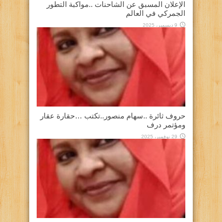
الإعلان المسبق عن الشاحنات ..مواكبة التطور
الجمركي في العالم
9 ديسمبر، 2025
حروف ثائرة ..سهام منصور..تكتب …حقارة عقار
ومؤتمر درف
29 نوفمبر، 2025