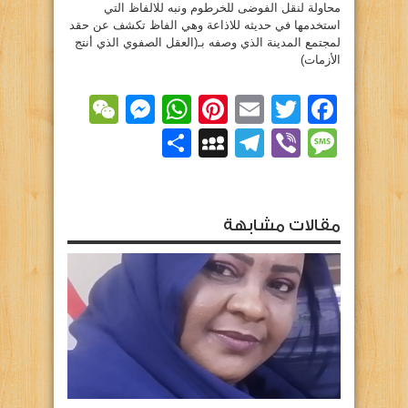
محاولة لنقل الفوضى للخرطوم ونبه للالفاظ التي
استخدمها في حديثه للاذاعة وهي الفاظ تكشف عن حقد
لمجتمع المدينة الذي وصفه بـ(العقل الصفوي الذي أنتج
الأزمات)
essenger
WeChat
WhatsApp
Pinterest
Email
Facebook
Twitter
Viber
Message
Telegram
نشر
MySpace
مقالات مشابهة