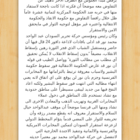
برفض مبدأ الجلوس مع الطرف الاخر ناهيك عن
التفاوض معه موضحاً أن فكرته اذا كانت ناجحة لاستفاد
منها في حربه ضد الحكومة المركزية لثمانية عشرة عاماً
ظل خلال رافضاً التفاوض مع حكومة الانقاذ والحكومة
الانتقالية واعتبره غير مؤهل لتوجيه الثوار في مايحقق
الامن والاستقرار
وكان رئيس ومؤسس حركة تحرير السودان عبد الواحد
محمد نور قد ادلى بافادات لاذاعة دافور 24 قال فيها أن
حاضر ومستقبل الشباب الذي فجر الثورة رهين بإسقاط
الانقلاب، مضيفاً “بدون إسقاط الانقلاب لا يُمكن تحقيق
أي مطلب من مطالب الثورة” وواصل الطيب في قوله
أن نور قد عارض الحكومة الانتقالية فور سقوط حكومة
البشير ولاسباب معروفة ترتبط بالتزاماتها مع المخابرات
الفرنسية وجزم بان نور لن يوقع على اي اتفاق لانه يعني
انتهاء مطالبه التي انتهت فور سقوط البشير ولكنه اعاد
النفخ فيها من جديد ليبقى مسيطراً على مناطق حدودية
مع تشاد تستخدم تلك المناطق في دخول عملاء
المخابرات الغربية وتهريب الذهب والمعادن الاخرى الى
تشاد ومنها الى فرنسا موضحاً أن موقف عبدالواحد حيال
السلام والاستقرار معروف انه يقطع مصدر رزقه وأن
تحريضه للثوار على المضي قدماً يتؤام المخطط الدولي
لزعزعة استقرار السودان لتمكين المخابرات الامريكية
والفرنسية والالمانية وتنفيذ الاجندة الخارجية التي
لاتنفصل عن حركة عبدالواحد محمد نور معتبراً حديثه