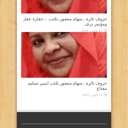
حروف ثائرة ..سهام منصور..تكتب …حقارة عقار
ومؤتمر درف
29 نوفمبر، 2025
حروف ثائرة ..سهام منصور تكتب ابييي تسليم
مفتاح
22 أكتوبر، 2025