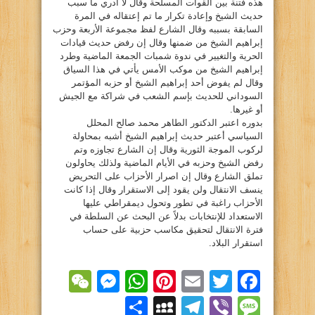
هذه فتنة بين القوات المسلحة وقال لا أدري ما سبب
حديث الشيخ وإعادة تكرار ما تم إعتقاله في المرة
السابقة بسببه وقال الشارع لفظ مجموعة الأربعة وحزب
إبراهيم الشيخ من ضمنها وقال إن رفض حديث قيادات
الحرية والتغيير في ندوة شمبات الجمعة الماضية وطرد
إبراهيم الشيخ من موكب الأمس يأتي في هذا السياق
وقال لم يفوض أحد إبراهيم الشيخ أو حزبه المؤتمر
السوداني للحديث بإسم الشعب في شراكة مع الجيش
أو غيرها.
بدوره اعتبر الدكتور الطاهر محمد صالح المحلل
السياسي أعتبر حديث إبراهيم الشيخ أشبه بمحاولة
لركوب الموجة الثورية وقال إن الشارع تجاوزه وتم
رفض الشيخ وحزبه في الأيام الماضية ولذلك يحاولون
تملق الشارع وقال إن اصرار الأحزاب على التحريض
ينسف الانتقال ولن يقود إلى الاستقرار وقال إذا كانت
الأحزاب راغبة في تطور وتحول ديمقراطي عليها
الاستعداد للإنتخابات بدلاً عن البحث عن السلطة في
فترة الانتقال لتحقيق مكاسب حزبية على حساب
استقرار البلاد.
essenger
WeChat
WhatsApp
Pinterest
Email
Facebook
Twitter
Viber
Message
Telegram
نشر
MySpace