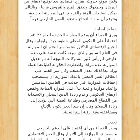
ولكن نتوقع حدوث انفراج اقتصادي بعد توقيع الاتفاق بين
البرهان وحمدوك وتدفق المنح والقروض قريبا ، وبالتالي
يمكن استيعاب المنح والقروض في الموازنة الجديدة،
ونتوقع أن يحدث انفتاح ويتدفق العون الخارجي قريباً.
خطوة ايجابية
ويرى الخبراء أن وضع الموازنة الجديدة للعام ٢٠٢٢م
اعتماداً على المكون المحلي خطوة جيدة وايجابية وقال
الخبير الإقتصادي الدكتور محمد سر الختم ان الموازنة
في العام السابق والذي سبقه كانت تعتمد على دعم
خارجي لم يأتي كثير منه وكانت النتيجة أنه تم تعديل
الموازنة عدة مرات واضطرت الحكومة لطباعة العملة
وزاد تبعاً لذلك معدل التضخم وقال سر الختم على
الطاقم الفني المعني باعداد الموازنة أن يستصحب
إخفاقات الموازنة التي حدثت في العامين الماضيين
وإعداد موازنة واقعية بناءً على الموارد المتاحة وخفض
الإنفاق الحكومي وعدم زيادة الدين المحلي والاستدانة
من القطاع المصرفي وطباعة العملة التي تؤدي إلى
زيادة التضخم وقال إن سد العجز يكون بالإنتاج
ومضاعفته وفق رؤية إستراتيجية.
تحذير
وحذر الخبراء من أي إعتماد على الدعم الخارجي
ماسيعرض الموازنة إلى الانهيار وقال الخبير الاقتصادي
بدر الدين المرضي لابد من العمل على زيادة الايرادات