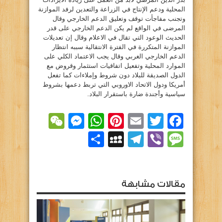
المحلية ودعم الإنتاج في الزراعة والتعدين لرفد الموازنة
وتجنب مفاجأت توقف وتعليق الدعم الخارجي وقال
المرضى في الواقع لم يكن الدعم الخارجي على قدر
الحديث الوعود التي تقال في الاعلام وقال إن تعديلات
الموازنة المتكررة في الفترة الانتقالية سببه انتظار
الدعم الخارجي الغربي وقال يجب الاعتماد الكلي على
الموارد المحلية وتفعيل اتفاقيات استثمار وقروض مع
الدول الصديقة للبلاد دون شروط وإملاءات كما تفعل
أمريكا ودول الاتحاد الاوروبي التي تربط دعمها بشروط
سياسية وأجندة ضارة باستقرار البلاد.
essenger
WeChat
WhatsApp
Pinterest
Email
Facebook
Twitter
Viber
Message
Telegram
نشر
MySpace
مقالات مشابهة