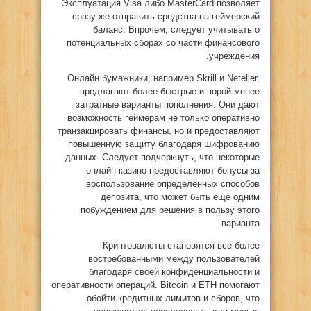
Эксплуатация Visa либо MasterCard позволяет
сразу же отправить средства на геймерский
баланс. Впрочем, следует учитывать о
потенциальных сборах со части финансового
учреждения.
Онлайн бумажники, например Skrill и Neteller,
предлагают более быстрые и порой менее
затратные варианты пополнения. Они дают
возможность геймерам не только оперативно
транзакцировать финансы, но и предоставляют
повышенную защиту благодаря шифрованию
данных. Следует подчеркнуть, что некоторые
онлайн-казино предоставляют бонусы за
воспользование определенных способов
депозита, что может быть ещё одним
побуждением для решения в пользу этого
варианта.
Криптовалюты становятся все более
востребованными между пользователей
благодаря своей конфиденциальности и
оперативности операций. Bitcoin и ETH помогают
обойти кредитных лимитов и сборов, что