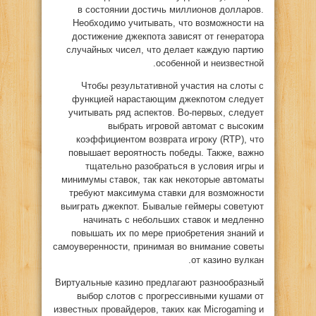
в состоянии достичь миллионов долларов.
Необходимо учитывать, что возможности на
достижение джекпота зависят от генератора
случайных чисел, что делает каждую партию
особенной и неизвестной.
Чтобы результативной участия на слоты с
функцией нарастающим джекпотом следует
учитывать ряд аспектов. Во-первых, следует
выбрать игровой автомат с высоким
коэффициентом возврата игроку (RTP), что
повышает вероятность победы. Также, важно
тщательно разобраться в условия игры и
минимумы ставок, так как некоторые автоматы
требуют максимума ставки для возможности
выиграть джекпот. Бывалые геймеры советуют
начинать с небольших ставок и медленно
повышать их по мере приобретения знаний и
самоуверенности, принимая во внимание советы
от казино вулкан.
Виртуальные казино предлагают разнообразный
выбор слотов с прогрессивными кушами от
известных провайдеров, таких как Microgaming и