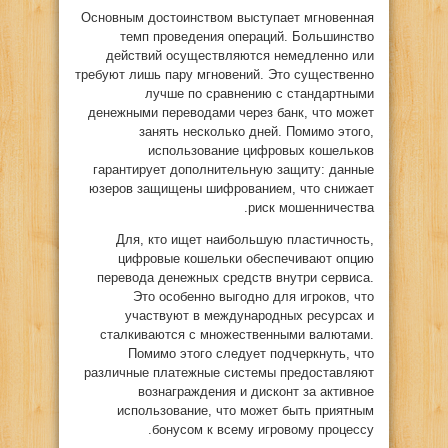
Основным достоинством выступает мгновенная
темп проведения операций. Большинство
действий осуществляются немедленно или
требуют лишь пару мгновений. Это существенно
лучше по сравнению с стандартными
денежными переводами через банк, что может
занять несколько дней. Помимо этого,
использование цифровых кошельков
гарантирует дополнительную защиту: данные
юзеров защищены шифрованием, что снижает
риск мошенничества.
Для, кто ищет наибольшую пластичность,
цифровые кошельки обеспечивают опцию
перевода денежных средств внутри сервиса.
Это особенно выгодно для игроков, что
участвуют в международных ресурсах и
сталкиваются с множественными валютами.
Помимо этого следует подчеркнуть, что
различные платежные системы предоставляют
вознаграждения и дисконт за активное
использование, что может быть приятным
бонусом к всему игровому процессу.