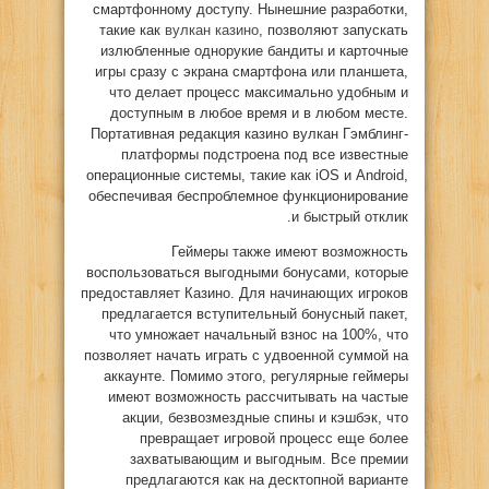
смартфонному доступу. Нынешние разработки,
такие как
вулкан казино
, позволяют запускать
излюбленные однорукие бандиты и карточные
игры сразу с экрана смартфона или планшета,
что делает процесс максимально удобным и
доступным в любое время и в любом месте.
Портативная редакция казино вулкан Гэмблинг-
платформы подстроена под все известные
операционные системы, такие как iOS и Android,
обеспечивая беспроблемное функционирование
и быстрый отклик.
Геймеры также имеют возможность
воспользоваться выгодными бонусами, которые
предоставляет Казино. Для начинающих игроков
предлагается вступительный бонусный пакет,
что умножает начальный взнос на 100%, что
позволяет начать играть с удвоенной суммой на
аккаунте. Помимо этого, регулярные геймеры
имеют возможность рассчитывать на частые
акции, безвозмездные спины и кэшбэк, что
превращает игровой процесс еще более
захватывающим и выгодным. Все премии
предлагаются как на десктопной варианте