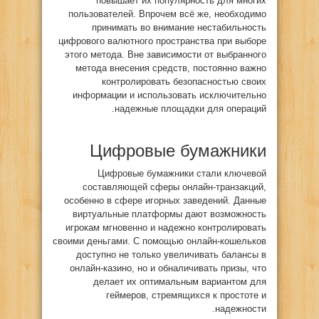
повышает их популярность для многих
пользователей. Впрочем всё же, необходимо
принимать во внимание нестабильность
цифрового валютного пространства при выборе
этого метода. Вне зависимости от выбранного
метода внесения средств, постоянно важно
контролировать безопасностью своих
информации и использовать исключительно
надежные площадки для операций.
Цифровые бумажники
Цифровые бумажники стали ключевой
составляющей сферы онлайн-транзакций,
особенно в сфере игорных заведений. Данные
виртуальные платформы дают возможность
игрокам мгновенно и надежно контролировать
своими деньгами. С помощью онлайн-кошельков
доступно не только увеличивать балансы в
онлайн-казино, но и обналичивать призы, что
делает их оптимальным вариантом для
геймеров, стремящихся к простоте и
надежности.