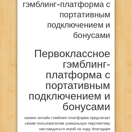
гэмблинг-платформа с
портативным
подключением и
бонусами
Первоклассное
гэмблинг-
платформа с
портативным
подключением и
бонусами
казино онлайн гэмблинг-платформа предлагает
своим пользователям уникальную перспективу
наслаждаться игрой на ходу благодаря