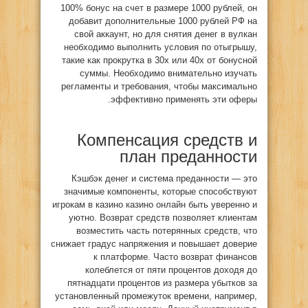
100% бонус на счет в размере 1000 рублей, он
добавит дополнительные 1000 рублей РФ на
свой аккаунт, но для снятия денег в вулкан
необходимо выполнить условия по отыгрышу,
такие как прокрутка в 30x или 40x от бонусной
суммы. Необходимо внимательно изучать
регламенты и требования, чтобы максимально
эффективно применять эти оферы.
Компенсация средств и
план преданности
Кэшбэк денег и система преданности — это
значимые компоненты, которые способствуют
игрокам в казино казино онлайн быть уверенно и
уютно. Возврат средств позволяет клиентам
возместить часть потерянных средств, что
снижает градус напряжения и повышает доверие
к платформе. Часто возврат финансов
колеблется от пяти процентов доходя до
пятнадцати процентов из размера убытков за
установленный промежуток времени, например,