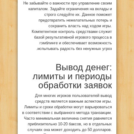
Не забывайте о важности про управление своим
капиталом. Задайте ограничения на вклады и
строго следуйте их. Данное поможет
предотвратить нежелательных потерь и
сохранить власть над ходом игры.
Компетентное контроль средствами служит
базой результативной игрового процесса в
гэмблинге и обеспечивает возможность
испытывать радость без ненужных угроз.
Вывод денег:
лимиты и периоды
обработки заявок
Для многих игроков пользователей вывод
средств является важным аспектом игры.
Лимиты и сроки обработки могут варьироваться
в соответствии с выбранного метода транзакции.
Часто минимальная величина снятия равняется
приблизительно 10-20 баксов, но в отдельных
случаях она может доходить до 50 долларов.