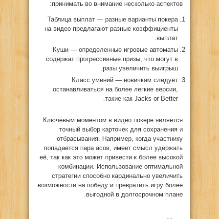
принимать во внимание несколько аспектов:
Таблица выплат — разные варианты покера
на видео предлагают разные коэффициенты
выплат.
Куши — определенные игровые автоматы
содержат прогрессивные призы, что могут в
разы увеличить выигрыш.
Класс умений — новичкам следует
останавливаться на более легкие версии,
такие как Jacks or Better.
Ключевым моментом в видео покере является
точный выбор карточек для сохранения и
отбрасывания. Например, когда участнику
попадается пара асов, имеет смысл удержать
её, так как это может привести к более высокой
комбинации. Использование оптимальной
стратегии способно кардинально увеличить
возможности на победу и превратить игру более
выгодной в долгосрочном плане.