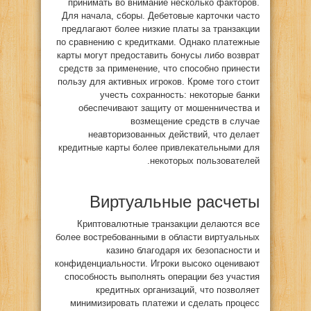
принимать во внимание несколько факторов.
Для начала, сборы. Дебетовые карточки часто
предлагают более низкие платы за транзакции
по сравнению с кредитками. Однако платежные
карты могут предоставить бонусы либо возврат
средств за применение, что способно принести
пользу для активных игроков. Кроме того стоит
учесть сохранность: некоторые банки
обеспечивают защиту от мошенничества и
возмещение средств в случае
неавторизованных действий, что делает
кредитные карты более привлекательными для
некоторых пользователей.
Виртуальные расчеты
Криптовалютные транзакции делаются все
более востребованными в области виртуальных
казино благодаря их безопасности и
конфиденциальности. Игроки высоко оценивают
способность выполнять операции без участия
кредитных организаций, что позволяет
минимизировать платежи и сделать процесс