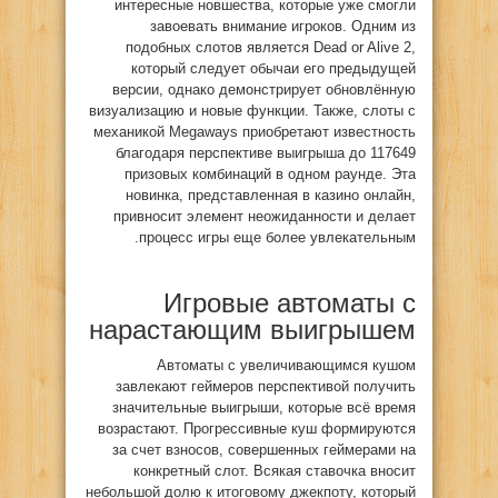
интересные новшества, которые уже смогли
завоевать внимание игроков. Одним из
подобных слотов является Dead or Alive 2,
который следует обычаи его предыдущей
версии, однако демонстрирует обновлённую
визуализацию и новые функции. Также, слоты с
механикой Megaways приобретают известность
благодаря перспективе выигрыша до 117649
призовых комбинаций в одном раунде. Эта
новинка, представленная в казино онлайн,
привносит элемент неожиданности и делает
процесс игры еще более увлекательным.
Игровые автоматы с
нарастающим выигрышем
Автоматы с увеличивающимся кушом
завлекают геймеров перспективой получить
значительные выигрыши, которые всё время
возрастают. Прогрессивные куш формируются
за счет взносов, совершенных геймерами на
конкретный слот. Всякая ставочка вносит
небольшой долю к итоговому джекпоту, который