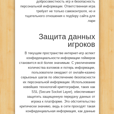
добросовестность игр и безопасность
персональной информации. Ответственная игра
требует не только самоконтроля, но и
тщательного отношения к подбору сайта для
пари.
Защита данных
игроков
В текущем пространстве интернет-игр аспект
конфиденциальности информации геймеров
становится всё более значимым. С увеличением
количества взломов и потерь информации,
пользователи ожидают от онлайн-казино
серьезных шагов по обеспечению безопасности
их персональной информации. Использование
новейших технологий криптографии, таких как
SSL (Secure Socket Layer), обеспечивает
защитить защищенную передачу данных от
игрока к платформе. Это обстоятельство
критически значимо, ведь в сети проходят такая
конфиденциальная информация, как данные