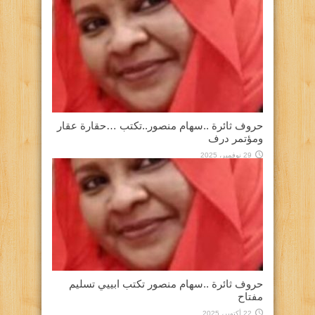
حروف ثائرة ..سهام منصور..تكتب …حقارة عقار
ومؤتمر درف
29 نوفمبر، 2025
حروف ثائرة ..سهام منصور تكتب ابييي تسليم
مفتاح
22 أكتوبر، 2025