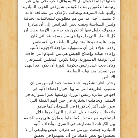
خلالها تهدئة الاحوال بل الآلية وقال الحزب في بيان عبر
رئيسه الدكتور يوسف الكودة بانه يرفض الحزب المبادرة
وآليتها تلك المترهلة ويطالب بالإعلان عن مصالحة عامة
لا تستثنى أحدا عدا من هم مطلوبين للمحاكمات الجنائية
وليس السياسية وذهب بعض المراقبين إلى أن مبادرة
حمدوك، حاول فيها ألا يكون هو جزء من الأزمة بحيث أن
كل القضايا التي طرحها هي من مسؤوليته التي كان
يجب عليه تنفيذها منذ تولي السلطة في أغسطس
وذهب هؤلاء إلى أن مسؤولية مراجعة الأجهزة الأمنية
وإعادة هيكلة وإصلاح الجيش هي من المهام التي جاءت
في الوثيقة الدستورية، وكذا تكوين المجلس التشريعي،
وكان يجب على رئيس حكومة الثورة أن يكون قد انتهى
من تنفيذها منذ توليه السلطة
الانقاض
وحذر ناظر الشكرية أحمد محمد حمد ابوسن من ان
تتسبب الطريقة التي تم بها اختيار اعضاء الآلية في
اجهاض مبادرة رئيس الوزراء ووصفها بغير المتوازنة في
التمثيل وتجاهلت الشكرية في حين أنهم القبيلة التي
تحوز على أكبر (حاكورة) في السودان كما قدموا
ملاحظات مكتوبة حول المبادرة التي أيدوها خلال
اجتماعهم مع حمدوك كما ظلوا يعملون على ردم الشقة
بين الكيانات المتصارعة في الشرق ، وأضاف: آلية
المبادرة جمعت بين من هم طرفي نقيض وطبيعي أن لا
يجلسوا مع بعض ناهيك من أن يسهموا في تحقيق