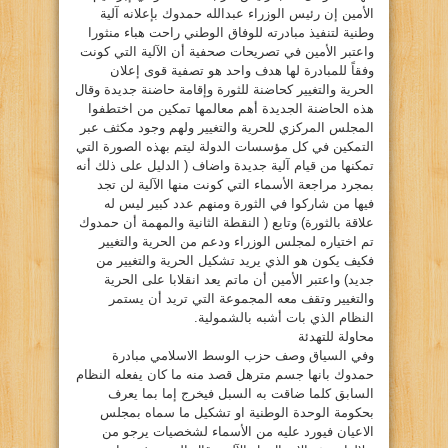
الأمين إن رئيس الوزراء عبدالله حمدوك بإعلانه آلية
وطنية لتنفيذ مبادرته للوفاق الوطني راحت هباء منثورا
واعتبر الأمين في تصريحات صحفية أن الآلية التي كونت
وفقاً للمبادرة لها هدف واحد هو تصفية قوى إعلان
الحرية والتغيير كحاضنة للثورة وإقامة حاضنة جديدة وقال
هذه الحاضنة الجديدة أهم معالمها تمكين من اختطفوا
المجلس المركزي للحرية والتغيير ولهم وجود مكثف عبر
التمكين في كل مؤسسات الدولة ليتم بهذه الصورة التي
تمكنها من قيام آلية جديدة واضاف ( الدليل على ذلك أنه
بمجرد مراجعة الأسماء التي كونت منها الآلية لن تجد
فيها من شاركوا في الثورة ومنهم عدد كبير ليس له
علاقة بالثورة) وتابع ( النقطة الثانية والمهمة أن حمدوك
تم اختياره لمجلس الوزراء ودعم من الحرية والتغيير
فكيف يكون هو الذي يريد تشكيل الحرية والتغيير من
جديد) واعتبر الأمين أن ماتم يعد انقلابا على الحرية
والتغيير وتقف معه المجموعة التي تريد أن يستمر
النظام الذي بات أشبه بالشمولية.
محاولة للتهدئة
وفي السياق وصف حزب الوسط الاسلامي مبادرة
حمدوك بانها جسم مترهل قصد منه ما كان يفعله النظام
السابق كلما ضاقت به السبل فيخرج إما بما يعرف
بحكومة الوحدة الوطنية او تشكيل ما سماه بمجلس
الاعيان فيورد عليه من الأسماء لشخصيات يرجو من