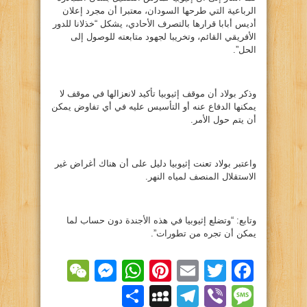
الرباعية التي طرحها السودان، معتبرا أن مجرد إعلان
أديس أبابا قرارها بالتصرف الأحادي، يشكل “خذلانا للدور
الأفريقي القائم، وتخريبا لجهود متابعته للوصول إلى
الحل”.
وذكر بولاد أن موقف إثيوبيا تأكيد لانعزالها في موقف لا
يمكنها الدفاع عنه أو التأسيس عليه في أي تفاوض يمكن
أن يتم حول الأمر.
واعتبر بولاد تعنت إثيوبيا دليل على أن هناك أغراض غير
الاستقلال المنصف لمياه النهر.
وتابع: “وتضلع إثيوبيا في هذه الأجندة دون حساب لما
يمكن أن تجره من تطورات”.
essenger
WeChat
WhatsApp
Pinterest
Email
Facebook
Twitter
Viber
Message
Telegram
نشر
MySpace