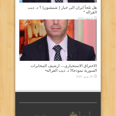
هل تلجأ ايران الى خيار ( شمشون) ؟ د. ذيب
القراله *
6 يوليو، 2025
الاختراق الاستخباري،،، ارشيف المخابرات
السورية نموذجا!! د. ذيب القراله•
29 يونيو، 2025