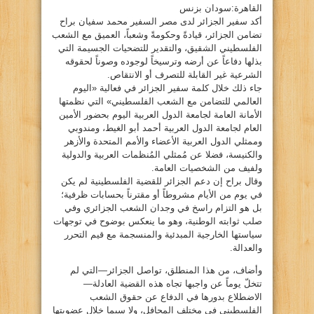
القاهرة:سودان بزنس
أكد سفير الجزائر لدى مصر السفير محمد سفيان براح
تضامن الجزائر، قيادةً وحكومةً وشعباً، العميق مع الشعب
الفلسطيني الشقيق، والتقدير للتضحيات الجسيمة التي
بذلها دفاعاً عن أرضه وترسيخاً لوجوده وصوناً لحقوقه
الشرعية غير القابلة للتصرف أو الانتقاص.
جاء ذلك خلال كلمة سفير الجزائر في فعالية «اليوم
العالمي للتضامن مع الشعب الفلسطيني» التي نظمتها
الأمانة العامة لجامعة الدول العربية اليوم بحضور الأمين
العام لجامعة الدول العربية أحمد أبو الغيط، ومندوبي
وممثلي الدول العربية الأعضاء والأمم المتحدة والأزهر
والكنيسة، فضلا عن مُمثلي المُنظمات العربية والدولية
ولفيف من الشخصيات العامة.
وقال براح إن دعم الجزائر للقضية الفلسطينية لم يكن
في يوم من الأيام مشروطاً أو مقترناً بحسابات ظرفية؛
بل هو التزام راسخ في وجدان الشعب الجزائري وفي
صلب ثوابته الوطنية، وهو ما ينعكس بوضوح في توجهات
سياستها الخارجية المبدئية والمنسجمة مع قيم التحرر
والعدالة.
وأضاف، من هذا المنطلق، تواصل الجزائر—التي لم
تتخلّ يوماً عن واجبها تجاه هذه القضية العادلة—
الاضطلاع بدورها في الدفاع عن حقوق الشعب
الفلسطيني في مختلف المحافل، ولا سيما خلال عضويتها