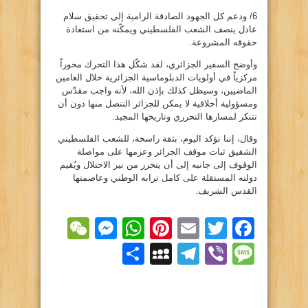
6/ ودعم كل الجهود الصادقة الرامية إلى تحقيق سلام
عادل ينصف الشعب الفلسطيني ويمكّنه من استعادة
حقوقه المشروعة.
وأوضح السفير الجزائري، لقد شكّل هذا التحرك محوراً
مركزياً في أولويات الدبلوماسية الجزائرية خلال العامين
الماضيين، وسيظل كذلك بإذن الله، لأنه واجب مقدّس
ومسؤولية أخلاقية لا يمكن للجزائر التنصل منها دون أن
تتنكر لمسارها التحرري وتاريخها المجيد.
وقال، إننا نؤكد اليوم، بثقة راسخة، للشعب الفلسطيني
الشقيق ثبات موقف الجزائر وعزمها على مواصلة
الوقوف إلى جانبه إلى أن يتحرر من نير الاحتلال ويُقيم
دولته المستقلة على كامل ترابه الوطني وعاصمتها
القدس الشريف.
essenger
WeChat
WhatsApp
Pinterest
Email
Facebook
Twitter
Viber
Message
Telegram
نشر
MySpace