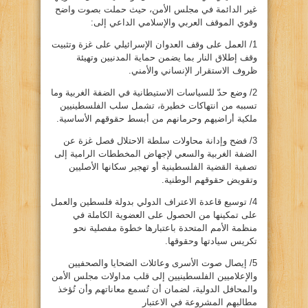
غير الدائمة في مجلس الأمن، حيث حملت بصوت واضح
وقوي الموقف العربي والإسلامي الداعي إلى:
1/ العمل على وقف العدوان الإسرائيلي على غزة وتثبيت
وقف إطلاق النار بما يضمن حماية المدنيين وتهيئة
ظروف الاستقرار الإنساني والأمني.
2/ وضع حدّ للسياسات الاستيطانية في الضفة الغربية وما
تسببه من انتهاكات خطيرة، تشمل سلب الفلسطينيين
ملكية أراضيهم وحرمانهم من أبسط حقوقهم الأساسية.
3/ فضح وإدانة محاولات سلطة الاحتلال فصل غزة عن
الضفة الغربية والسعي لإجهاض المخططات الرامية إلى
تصفية القضية الفلسطينية أو تهجير سكانها الأصليين
وتقويض حقوقهم الوطنية.
4/ توسيع قاعدة الاعتراف الدولي بدولة فلسطين والعمل
على تمكينها من الحصول على العضوية الكاملة في
منظمة الأمم المتحدة باعتبارها خطوة مفصلية نحو
تكريس سيادتها وحقوقها.
5/ إيصال صوت الأسرى وعائلات الضحايا والصحفيين
والإعلاميين الفلسطينيين إلى قلب مداولات مجلس الأمن
والمحافل الدولية، لضمان أن تُسمع معاناتهم وأن تُؤخذ
مطالبهم المشروعة في الاعتبار