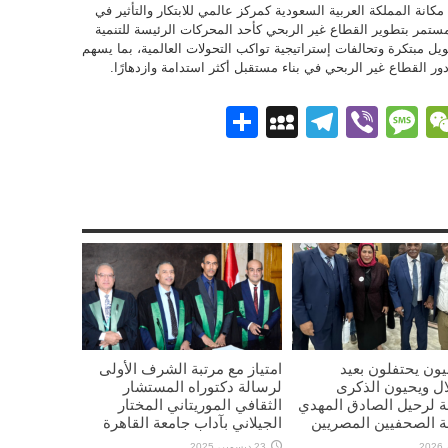
كانة المملكة العربية السعودية كمركز عالمي للابتكار والتأثير في
مستمر بتطوير القطاع غير الربحي كأحد المحركات الرئيسة للتنمية
ويل مبتكرة وتحالفات إستراتيجية تواكب التحولات العالمية، بما يسهم
Pi
What
WeChat
Messenge
Viber
Message
Telegram
نشر
MySpace
يون يحتفلون بعيد
امتياز مع مرتبة الشرف الأولى
ال ويحيون الذكرى
لرسالة دكتوراه المستشار
 لرحيل الصادق المهدي
الثقافي الموريتاني المختار
ة الصحفيين المصريين
الجيلاني بآداب جامعة القاهرة
23 ديسمبر، 2025