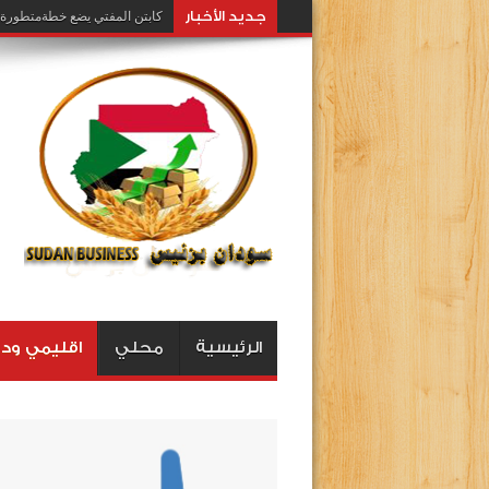
جديد اﻷخبار
كابتن المفتي يضع خطةمتطورة ل
الرئيسية
محلي
اقليمي ود