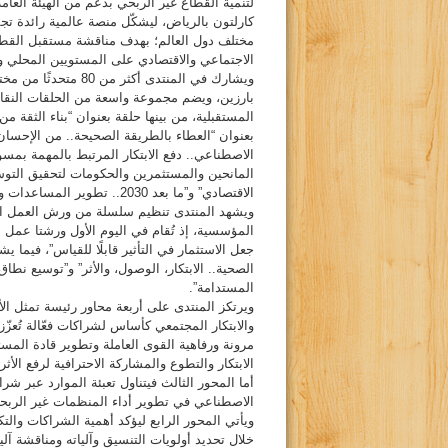
كارلتون بالرياض، ليشكّل منصة عالمية رائدة تجمع
مختلف دول العالم؛ بهدف مناقشة مستقبل القطاع
الاجتماعي والاقتصادي على المستويين المحلي و
ويشارك في المنتدى أ
بارزين، ويضم مجموعة واسعة من الحلقات النقا
المستقبلية، من بينها حلقة بعنوان “بناء الثقة من
بعنوان “العطاء بالطريقة الصحيحة.. من الإحسان
الاصطناعي.. دفع الابتكار المرتبط بالمهمة بمسؤ
المانحين والمستثمرين والحكومات لتحقيق التوس
الاقتصادي” و”ما بعد 2030.. تطوير المساعدات والتقنية والعمل الخيري”.
ويشهد المنتدى تنظيم سلسلة من ورش العمل ال
المؤسسية، إذ تُقام في اليوم الأول ورشتا عمل بع
جعل الاستثمار في التأثير قابلًا للقياس”، فيما
الصحية.. الابتكار، الوصول، والأثر” و”توسيع نطا
المستدامة”.
ويرتكز المنتدى على أربعة محاور رئيسة تمثل ال
والابتكار المجتمعي كأساس لشراكات فعّالة تُعزّ
مرونة ورفاهية القوى العاملة وتطوير قادة المس
الابتكار والتطوع والمشاركة الاحترافية لرفع الأث
أما المحور الثالث فيتناول تعبئة الموارد عبر شر
الاصطناعي في تطوير أداء المنظمات غير الربحية،
ويأتي المحور الرابع ليؤكد أهمية الشراكات وال
خلال تحديد أولويات التنسيق وآلياته ومناقشة آ