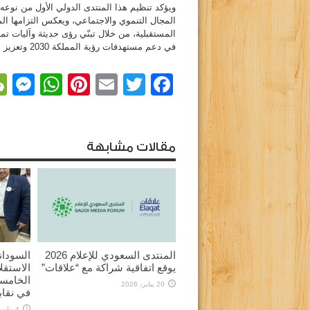
ويؤكد تنظيم هذا المنتدى الدولي الأول من نوعه م
المجال التنموي والاجتماعي، ويعكس التزامها ال
المستقبلية، من خلال تبنّي رؤى حديثة وآليات تم
في دعم مستهدفات رؤية المملكة 2030 وتعزيز دور القطاع غير الربحي في بناء مستقبل أكثر استدامة وازدهارًا.
r
sApp
nterest
Email
Facebook
Twitter
مقالات مشابهة
المنتدى السعودي للإعلام 2026
السودان
يوقع اتفاقية شراكة مع “علاقات”
الاستقل
الخامسة
20 يناير، 2026
في نقاب
4 يناير، 2026