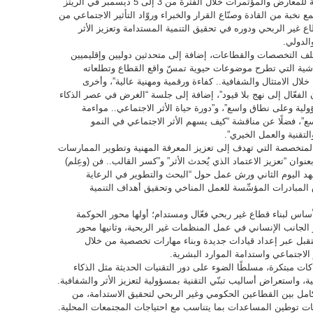
لتنمية القطاع غير الربحي بدعم من الهيئة العامة للمعارض والمؤتمرات خلال الفترة من 3 إلى 5 ديسمبر في الريتز
 نخبة من القادة وصنّاع القرار والخبراء وروّاد التأثير الاجتماعي من
 غير الربحي ودوره في تحقيق التنمية المستدامة وتعزيز الأثر
الدولي.
كثر من 80 متحدثًا من مختلف التخصصات والقطاعات، إضافة إلى متحدثين دوليين وإقليميين
شية التي تطرح موضوعات حيوية تمسّ واقع القطاع وتطلعاته
 خلال الامتثال والشفافية.. كفاءة ورقمية ومهنية عالية”، وأخرى
 الفعّال إلى نهج بلا قيود”، إضافة إلى جلسة “الغرض في عصر الذكاء
ولية وعلى نطاق واسع”، و”دورة حياة الأثر الاجتماعي.. مواءمة
ع”، فضلًا عن مناقشة “كيف يسهم الأثر الاجتماعي في النمو
متخصصة التي تهدف إلى تعزيز المعرفة المهنية وتطوير الممارسات
نوان “تعزيز الاعتماد الذي يُحدث الأثر” و”كسر القالب.. فن (وعِلم)
 يشهد اليوم الثاني ورش عمل حول “البحث والتطوير في الرعاية
ق المبادرات المؤسِّسة للعمل المناخي وتحقيق أهداف التنمية
أساس لبناء قطاع غير ربحي فعّال ومستدام؛ أولها محور الحوكمة
ز الجانب الإنساني في عمل المنظمات غير الربحية، وثانيها محور
تقبل عبر إعداد قيادات جديدة وبناء مهارات تخصصية من خلال
ر الاجتماعي واستدامة الموارد البشرية.
اكات مبتكرة، مسلطًا الضوء على دور التقنيات الحديثة مثل الذكاء
 واستعراض أساليب تبنّي التقنية بمسؤولية لتعزيز الأثر والشفافية.
تكامل بين القطاعين الحكومي وغير الربحي لتحقيق الاستدامة، من
ليات توطين المساعدات بما يتناسب مع احتياجات المجتمعات المحلية.